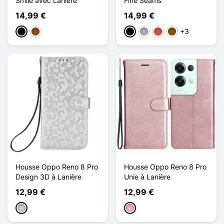
Smile avec Lanière
Fine Seams
14,99 €
14,99 €
+3
Preto
Castanho
Preto
Cinzento
Vermelho
Castanho
Housse Oppo Reno 8 Pro
Housse Oppo Reno 8 Pro
Design 3D à Lanière
Unie à Lanière
12,99 €
12,99 €
Prata
Ouro rosa