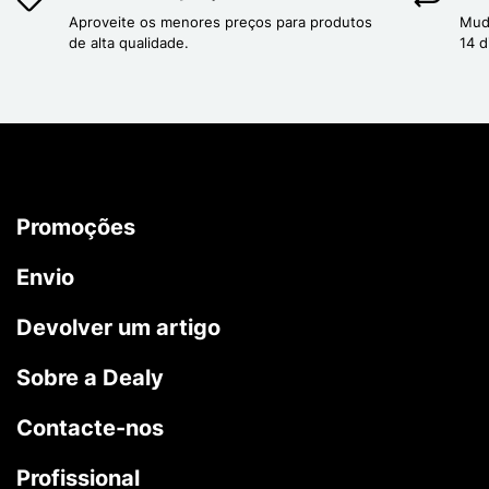
Aproveite os menores preços para produtos
Mud
de alta qualidade.
14 d
Promoções
Envio
Devolver um artigo
Sobre a Dealy
Contacte-nos
Profissional