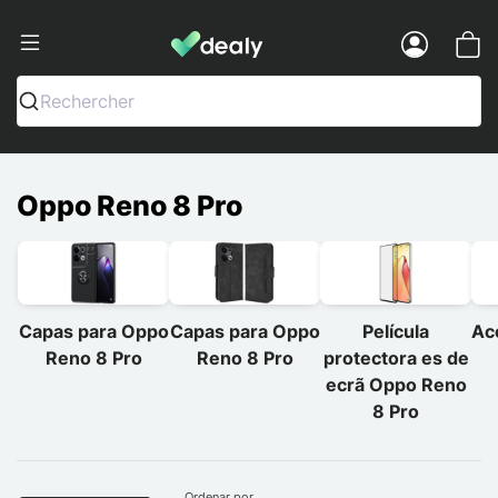
Dealy - Capas e acessórios para smart
Menu
Rechercher
Oppo Reno 8 Pro
Capas para Oppo
Capas para Oppo
Película
Ac
Reno 8 Pro
Reno 8 Pro
protectora es de
ecrã Oppo Reno
8 Pro
Ordenar por