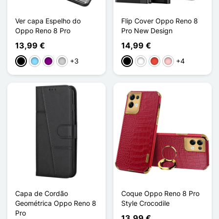
Ver capa Espelho do
Flip Cover Oppo Reno 8
Oppo Reno 8 Pro
Pro New Design
13,99 €
14,99 €
+3
+4
Preto
Azul Claro
Púrpura
Prata
Preto
Branco
Vermelho
Rosa
Capa de Cordão
Coque Oppo Reno 8 Pro
Geométrica Oppo Reno 8
Style Crocodile
Pro
13,99 €