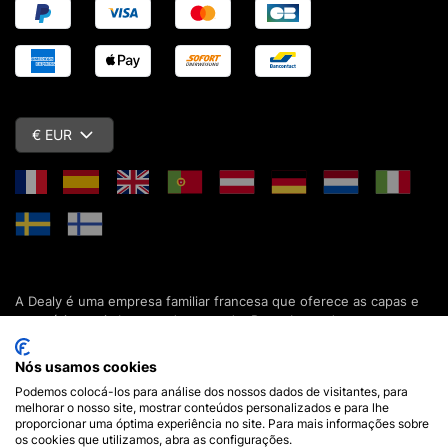
€ EUR
A Dealy é uma empresa familiar francesa que oferece as capas e
acessórios mais baratos do mercado. Descubra todas as nossas
colecções de capas, estojos, protecções de ecrã e acessórios
para o seu smartphone, tablet, computador ou relógio conectado.
Nós usamos cookies
Desde 2012, apresentamos novidades todos os dias para lhe
Podemos colocá-los para análise dos nossos dados de visitantes, para
oferecer ainda mais opções de escolha. Mais de 600.000 clientes
melhorar o nosso site, mostrar conteúdos personalizados e para lhe
em França e em todo o mundo já confiam na Dealy. Se tiver
proporcionar uma óptima experiência no site. Para mais informações sobre
alguma pergunta, a nossa equipa está disponível 7 dias por
os cookies que utilizamos, abra as configurações.