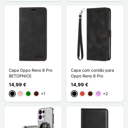
Capa Oppo Reno 8 Pro
Capa com cordão para
BETOPNICE
Oppo Reno 8 Pro
14,99 €
14,99 €
+1
+2
Preto
Rosa
Verde
Castanho escuro
Preto
Vermelho
Castanho escuro
Violeta ligeira