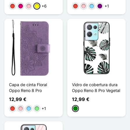
+6
+1
Vermelho
Magenta
Rosa
Amarelo
Vermelho
Rosa
Azul Claro
Púrpura
Capa de cinta Floral
Vidro de cobertura dura
Oppo Reno 8 Pro
Oppo Reno 8 Pro Vegetal
12,99 €
12,99 €
+1
Vermelho
Rosa
Azul Claro
Verde claro
Verde