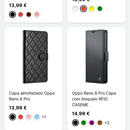
13,99 €
Branco
Vermelho
Amarelo
Verde
Preto
Vermelho
Castanho escuro
Ouro rosa
Capa almofadado Oppo
Oppo Reno 8 Pro Capa
Reno 8 Pro
com bloqueio RFID
CASEME
13,99 €
14,99 €
+1
Preto
Vermelho
Rosa
Azul Claro
+2
Preto
Verde
Púrpura
Castanho