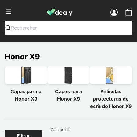
Dealy - Capas e acessórios para smart
Menu
Rechercher
Honor X9
Capas para o
Capas para
Películas
Honor X9
Honor X9
protectoras de
ecrã do Honor X9
Ordenar por
Filtrar