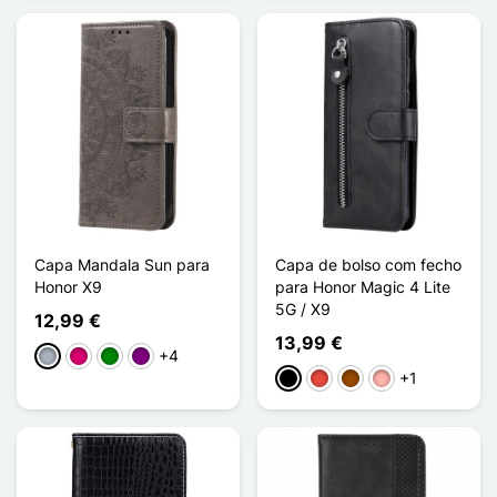
Capa Mandala Sun para
Capa de bolso com fecho
Honor X9
para Honor Magic 4 Lite
5G / X9
12,99 €
13,99 €
+4
Cinzento
Magenta
Verde
Púrpura
+1
Preto
Vermelho
Castanho
Ouro rosa