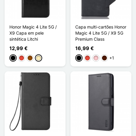
Honor Magic 4 Lite 5G /
Capa multi-cartões Honor
X9 Capa em pele
Magic 4 Lite 5G / X9 5G
sintética Litchi
Premium Class
12,99 €
16,99 €
+1
Preto
Vermelho
Castanho
Ouro
Preto
Vermelho
Rosa
Castanho escuro