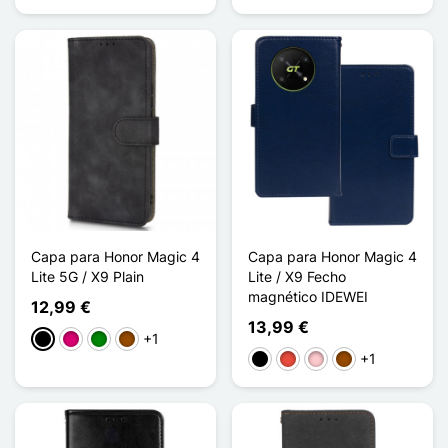
Capa para Honor Magic 4
Capa para Honor Magic 4
Lite 5G / X9 Plain
Lite / X9 Fecho
magnético IDEWEI
12,99 €
13,99 €
+1
Preto
Magenta
Verde
Castanho
+1
Preto
Vermelho
Rosa
Castanho