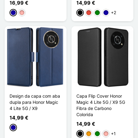
16,99 €
14,99 €
+2
Azul Escuro
Ouro rosa
Preto
Vermelho
Verde
Azul Escuro
Design da capa com aba
Capa Flip Cover Honor
dupla para Honor Magic
Magic 4 Lite 5G / X9 5G
4 Lite 5G / X9
Fibra de Carbono
Colorida
14,99 €
14,99 €
Azul Escuro
+1
Preto
Laranja
Verde
Ouro rosa