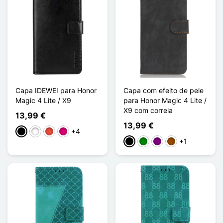
Capa IDEWEI para Honor
Capa com efeito de pele
Magic 4 Lite / X9
para Honor Magic 4 Lite /
X9 com correia
13,99 €
13,99 €
+4
Preto
Branco
Vermelho
Magenta
+1
Preto
Verde
Púrpura
Castanho