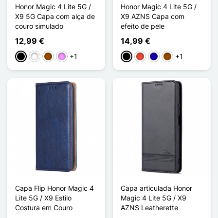
Honor Magic 4 Lite 5G /
Honor Magic 4 Lite 5G /
X9 5G Capa com alça de
X9 AZNS Capa com
couro simulado
efeito de pele
12,99 €
14,99 €
+1
+1
Preto
Branco
Castanho
Violeta ligeira
Preto
Vermelho
Azul Escuro
Castanho
Capa Flip Honor Magic 4
Capa articulada Honor
Lite 5G / X9 Estilo
Magic 4 Lite 5G / X9
Costura em Couro
AZNS Leatherette