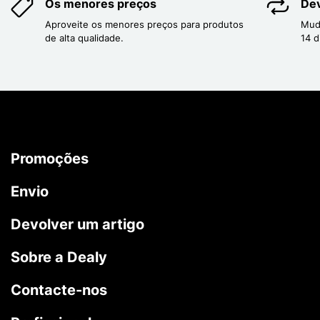
Os menores preços
Dev
Aproveite os menores preços para produtos
Mud
de alta qualidade.
14 d
Promoções
Envio
Devolver um artigo
Sobre a Dealy
Contacte-nos