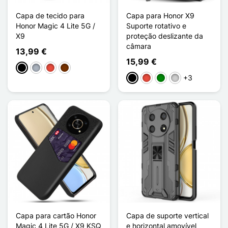
Capa de tecido para
Capa para Honor X9
Honor Magic 4 Lite 5G /
Suporte rotativo e
X9
proteção deslizante da
câmara
13,99 €
15,99 €
Preto
Cinzento
Vermelho
Café
+3
Preto
Vermelho
Verde
Prata
Capa para cartão Honor
Capa de suporte vertical
Magic 4 Lite 5G / X9 KSQ
e horizontal amovível