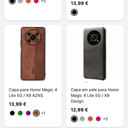
+5
Preto
Cinzento
Vermelho
Magenta
13,99 €
Preto
Capa para Honor Magic 4
Capa em pele para Honor
Lite 5G / X9 AZNS
Magic 4 Lite 5G / X9
Design
13,99 €
12,99 €
+1
Preto
Verde
Púrpura
Castanho
+5
Preto
Cinzento
Vermelho
Magenta