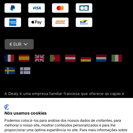
€ EUR
A Dealy é uma empresa familiar francesa que oferece as capas e
acessórios mais baratos do mercado. Descubra todas as nossas
colecções de capas, estojos, protecções de ecrã e acessórios
para o seu smartphone, tablet, computador ou relógio conectado.
Nós usamos cookies
Desde 2012, apresentamos novidades todos os dias para lhe
Podemos colocá-los para análise dos nossos dados de visitantes, para
oferecer ainda mais opções de escolha. Mais de 600.000 clientes
melhorar o nosso site, mostrar conteúdos personalizados e para lhe
em França e em todo o mundo já confiam na Dealy. Se tiver
proporcionar uma óptima experiência no site. Para mais informações sobre