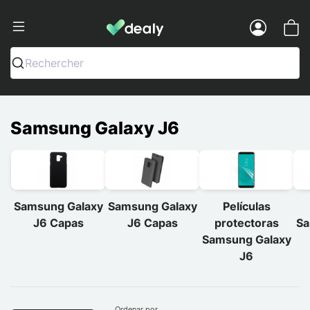
Dealy - Capas e acessórios para smart
Menu
Rechercher
Samsung Galaxy J6
Samsung Galaxy
Samsung Galaxy
Películas
J6 Capas
J6 Capas
protectoras
Sa
Samsung Galaxy
J6
Ordenar por