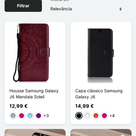
Filtrar
Housse Samsung Galaxy
Capa clássico Samsung
J6 Mandala Soleil
Galaxy J6
12,99 €
14,99 €
+3
+4
Cinzento
Magenta
Azul Claro
Púrpura
Preto
Branco
Vermelho
Magenta