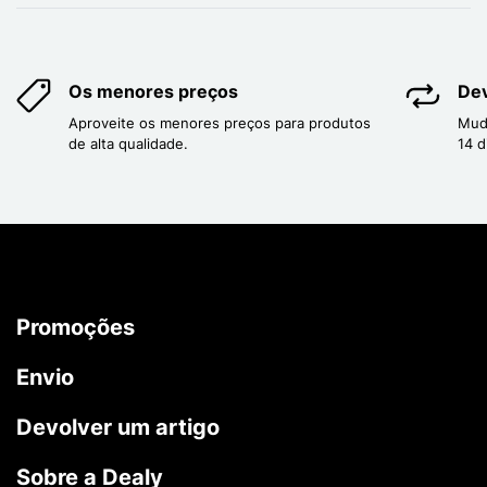
Os menores preços
Dev
Aproveite os menores preços para produtos
Mud
de alta qualidade.
14 d
Promoções
Envio
Devolver um artigo
Sobre a Dealy