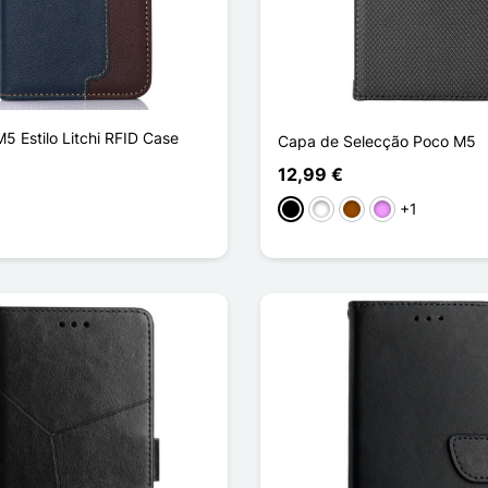
M5 Estilo Litchi RFID Case
Capa de Selecção Poco M5
12,99 €
+1
Preto
Branco
Castanho
Violeta ligeira
curo