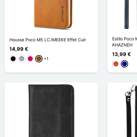
Estilo Poco 
Housse Poco M5 LC.IMEEKE Effet Cuir
KHAZNEH
14,99 €
13,99 €
+1
Preto
Cinzento
Magenta
Castanho
Vermelho
Azul Es