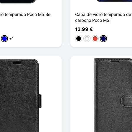
dro temperado Poco M5 Be
Capa de vidro temperado de 
carbono Poco M5
12,99 €
+1
a
rpura
Azul
Preto
Branco
Vermelho
Azul marinho