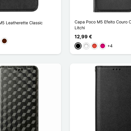
Capa Poco M5 Efeito Couro C
5 Leatherette Classic
Litchi
12,99 €
rmelho
Castanho escuro
+4
Preto
Branco
Vermelho
Magenta