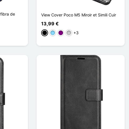
fibra de
View Cover Poco M5 Miroir et Simili Cuir
13,99 €
+3
Preto
Azul Claro
Púrpura
Prata