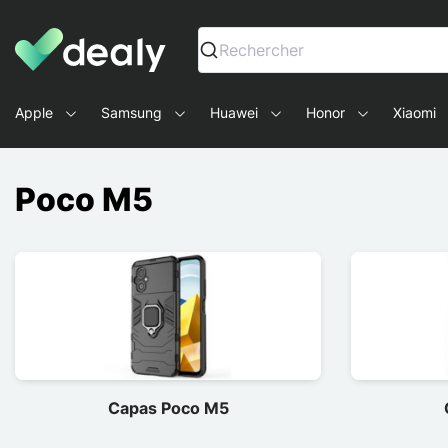
Dealy - Capas e acessórios para smartphones e tablets
Rechercher
Apple
Samsung
Huawei
Honor
Xiaomi
Poco M5
Capas Poco M5