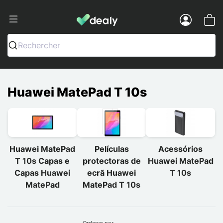
Dealy - Capas e acessórios para smart
Menu
Rechercher
Huawei MatePad T 10s
Huawei MatePad
Películas
Acessórios
T 10s Capas e
protectoras de
Huawei MatePad
Capas Huawei
ecrã Huawei
T 10s
MatePad
MatePad T 10s
Ordenar por