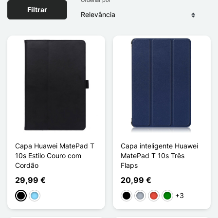
Filtrar
Capa Huawei MatePad T
Capa inteligente Huawei
10s Estilo Couro com
MatePad T 10s Três
Cordão
Flaps
29,99 €
20,99 €
+3
Preto
Azul Claro
Preto
Cinzento
Vermelho
Verde