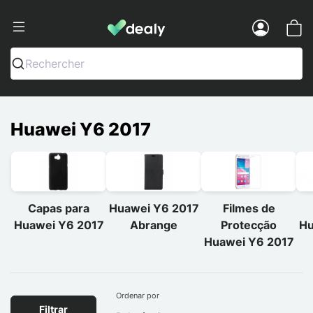
Dealy - Capas e acessórios para smart
Menu
Rechercher
Huawei Y6 2017
Capas para
Huawei Y6 2017
Filmes de
Huawei Y6 2017
Abrange
Protecção
Hu
Huawei Y6 2017
Ordenar por
Filtrar