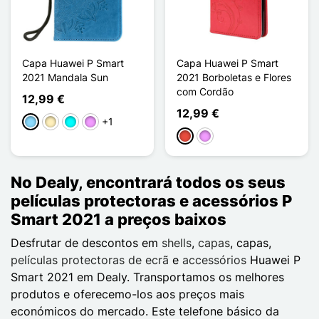
Capa Huawei P Smart
Capa Huawei P Smart
2021 Mandala Sun
2021 Borboletas e Flores
com Cordão
12,99 €
12,99 €
+1
Azul Claro
Ouro
Ciano
Violeta ligeira
Vermelho
Violeta ligeira
No Dealy, encontrará todos os seus
películas protectoras e acessórios P
Smart 2021 a preços baixos
Desfrutar de descontos em
shells
,
capas
, capas,
películas protectoras de ecrã
e
accessórios
Huawei P
Smart 2021 em Dealy. Transportamos os melhores
produtos e oferecemo-los aos preços mais
económicos do mercado. Este telefone básico da