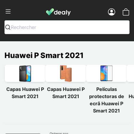
Dealy - Capas e acessórios para smart
Menu
Rechercher
Huawei P Smart 2021
Capas Huawei P
Capas Huawei P
Películas
Smart 2021
Smart 2021
protectoras de
Hu
ecrã Huawei P
Smart 2021
Ordenar por