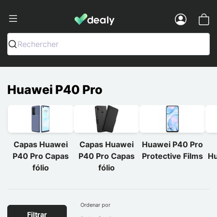
Dealy - Capas e acessórios para smart
Menu
Rechercher
Huawei P40 Pro
Capas Huawei
Capas Huawei
Huawei P40 Pro
P40 Pro Capas
P40 Pro Capas
Protective Films
Hu
fólio
fólio
Ordenar por
Filtrar