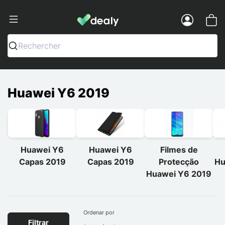
Dealy - Capas e acessórios para smart
Menu
Rechercher
Huawei Y6 2019
Huawei Y6
Huawei Y6
Filmes de
Capas 2019
Capas 2019
Protecção
Hu
Huawei Y6 2019
Ordenar por
Filtrar