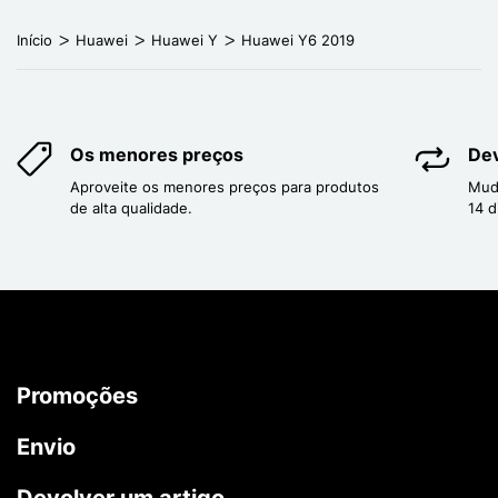
Início
Huawei
Huawei Y
Huawei Y6 2019
Os menores preços
Dev
Aproveite os menores preços para produtos
Mud
de alta qualidade.
14 d
Promoções
Envio
Devolver um artigo