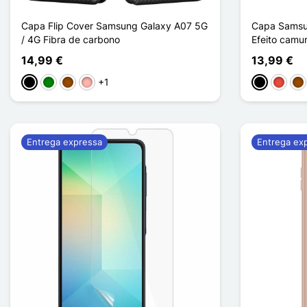
Capa Flip Cover Samsung Galaxy A07 5G
Capa Samsu
/ 4G Fibra de carbono
Efeito cam
14,99 €
13,99 €
+1
Preto
Verde
Castanho
Ouro rosa
Preto
Vermel
Ca
Entrega expressa
Entrega ex