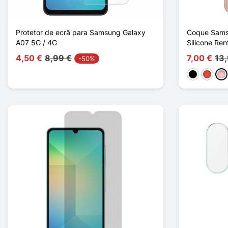
Protetor de ecrã para Samsung Galaxy
Coque Sams
A07 5G / 4G
Silicone Ren
4,50 €
8,99 €
7,00 €
13
-50%
Preto
Vermel
Ro