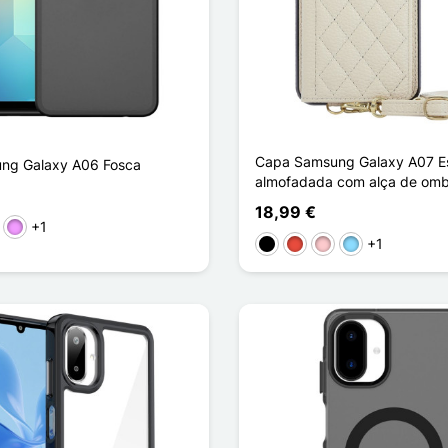
Capa Samsung Galaxy A07 Es
ng Galaxy A06 Fosca
almofadada com alça de om
18,99 €
+1
to
l Claro
Violeta ligeira
+1
Preto
Vermelho
Rosa
Azul Claro