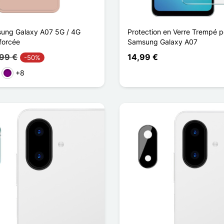
ung Galaxy A07 5G / 4G
Protection en Verre Trempé p
forcée
Samsung Galaxy A07
,99 €
14,99 €
-50%
+8
ho
sa
Púrpura