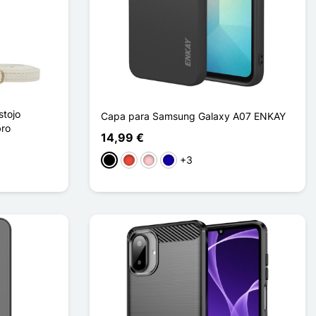
tojo
Capa para Samsung Galaxy A07 ENKAY
bro
14,99 €
+3
Preto
Vermelho
Rosa
Azul Escuro