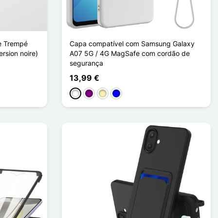
re Trempé
Capa compatível com Samsung Galaxy
rsion noire)
A07 5G / 4G MagSafe com cordão de
segurança
13,99 €
Branco
Púrpura
Ouro
Azul