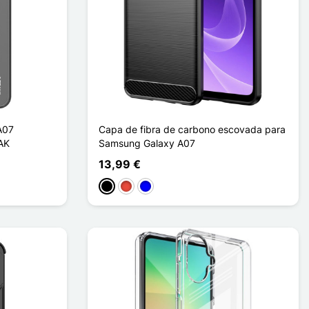
A07
Capa de fibra de carbono escovada para
AK
Samsung Galaxy A07
13,99 €
Preto
Vermelho
Azul