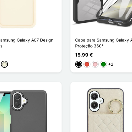
Samsung Galaxy A07 Design
Capa para Samsung Galaxy 
as
Proteção 360°
15,99 €
+2
ho
stanho
Bege
Preto
Vermelho
Rosa
Verde