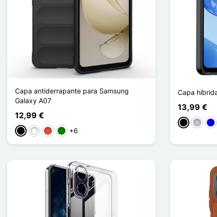
Capa antiderrapante para Samsung
Capa híbrid
Galaxy A07
13,99 €
12,99 €
Preto
Transp
Azu
+6
Preto
Branco
Vermelho
Verde