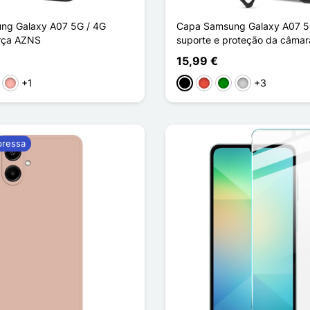
ng Galaxy A07 5G / 4G
Capa Samsung Galaxy A07 5
urça AZNS
suporte e proteção da câmar
15,99 €
+1
+3
ho
stanho
Ouro rosa
Preto
Vermelho
Verde
Prata
pressa