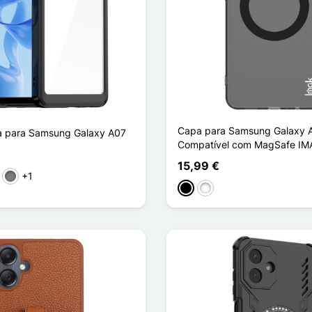
Capa para Samsung Galaxy 
a para Samsung Galaxy A07
Compatível com MagSafe IM
15,99 €
+1
arente
l
Gris Transparent
Preto
Branco