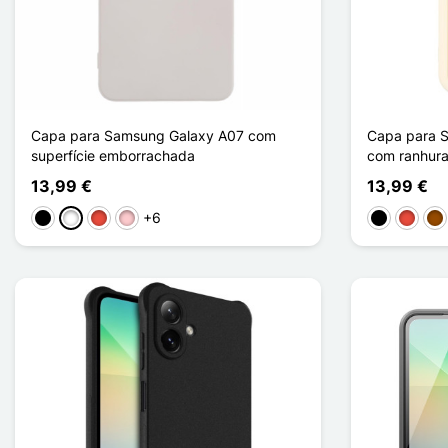
Capa para Samsung Galaxy A07 com
Capa para 
superfície emborrachada
com ranhur
13,99 €
13,99 €
+6
Preto
Branco
Vermelho
Rosa
Preto
Vermel
Ca