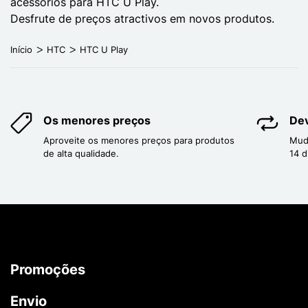
acessórios para HTC U Play.
Desfrute de preços atractivos em novos produtos.
Início
HTC
HTC U Play
Os menores preços
Dev
Aproveite os menores preços para produtos
Mud
de alta qualidade.
14 d
Promoções
Envio