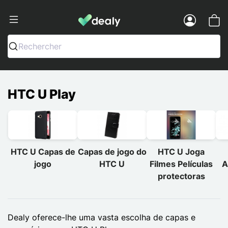
Dealy - Capas e acessórios para smart
Menu
Rechercher
HTC U Play
HTC U Capas de
Capas de jogo do
HTC U Joga
jogo
HTC U
Filmes Películas
A
protectoras
Dealy oferece-lhe uma vasta escolha de capas e