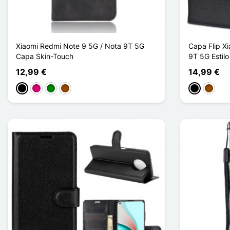
Xiaomi Redmi Note 9 5G / Nota 9T 5G
Capa Flip X
Capa Skin-Touch
9T 5G Estil
12,99 €
14,99 €
Preto
Magenta
Verde
Castanho
Preto
Castan