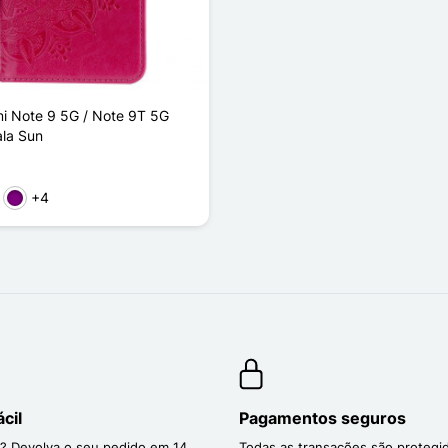
i Note 9 5G / Note 9T 5G
la Sun
+4
a
l Claro
Púrpura
cil
Pagamentos seguros
? Devolva o seu pedido em 14
Todas as transações são protegi