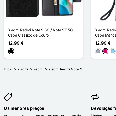
Xiaomi Redmi Note 9 5G / Nota 9T 5G
Xiaomi Redm
Capa Clássico de Couro
Capa Manda
12,99 €
12,99 €
Preto
Cinzento
Magent
Azu
Início
Xiaomi
Redmi
Xiaomi Redmi Note 9T
Os menores preços
Devolução fá
Aproveite os menores preços para produtos de
Mudou de ideia