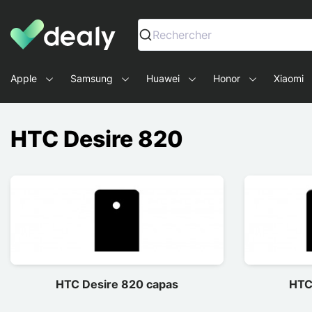
Dealy - Capas e acessórios para smartphones e tablets
Rechercher
Apple
Samsung
Huawei
Honor
Xiaomi
HTC Desire 820
HTC Desire 820 capas
HTC