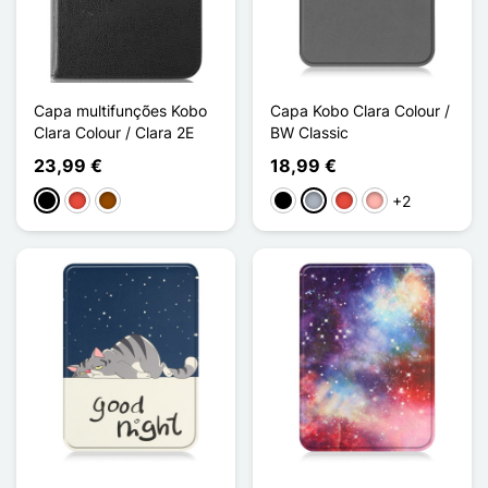
Capa multifunções Kobo
Capa Kobo Clara Colour /
Clara Colour / Clara 2E
BW Classic
23,99 €
18,99 €
+2
Preto
Vermelho
Castanho
Preto
Cinzento
Vermelho
Ouro rosa