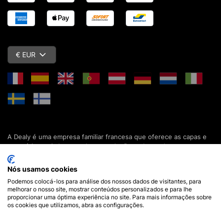
€ EUR
A Dealy é uma empresa familiar francesa que oferece as capas e
acessórios mais baratos do mercado. Descubra todas as nossas
colecções de capas, estojos, protecções de ecrã e acessórios
para o seu smartphone, tablet, computador ou relógio conectado.
Nós usamos cookies
Desde 2012, apresentamos novidades todos os dias para lhe
Podemos colocá-los para análise dos nossos dados de visitantes, para
oferecer ainda mais opções de escolha. Mais de 600.000 clientes
melhorar o nosso site, mostrar conteúdos personalizados e para lhe
em França e em todo o mundo já confiam na Dealy. Se tiver
proporcionar uma óptima experiência no site. Para mais informações sobre
alguma pergunta, a nossa equipa está disponível 7 dias por
os cookies que utilizamos, abra as configurações.
semana para a responder.