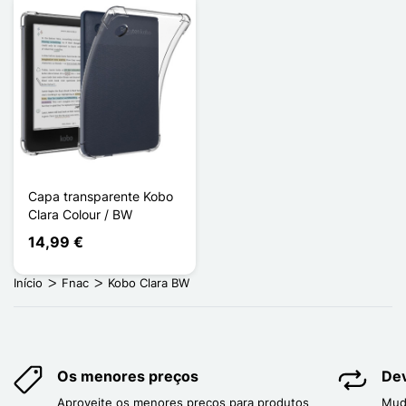
Capa transparente Kobo
Clara Colour / BW
14,99 €
Início
Fnac
Kobo Clara BW
Os menores preços
Dev
Aproveite os menores preços para produtos
Mud