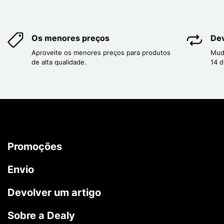
Os menores preços
Dev
Aproveite os menores preços para produtos
Mud
de alta qualidade.
14 d
Promoções
Envio
Devolver um artigo
Sobre a Dealy