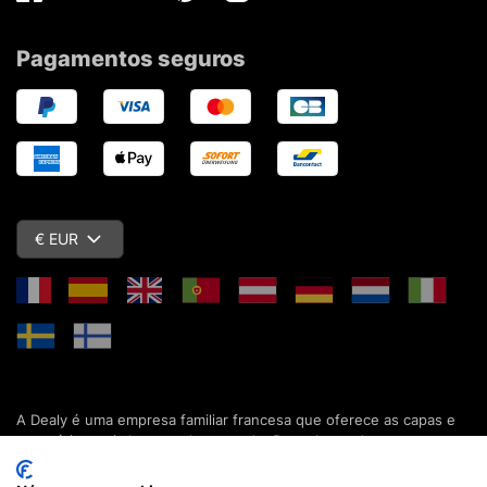
Facebook
Twitter
Youtube
Pinterest
Instagram
Pagamentos seguros
€ EUR
A Dealy é uma empresa familiar francesa que oferece as capas e
acessórios mais baratos do mercado. Descubra todas as nossas
colecções de capas, estojos, protecções de ecrã e acessórios
para o seu smartphone, tablet, computador ou relógio conectado.