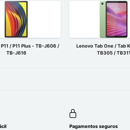
P11 / P11 Plus - TB-J606 /
Lenovo Tab One / Tab K
TB-J616
TB305 / TB31
cil
Pagamentos seguros