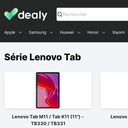
Dealy - Capas e acessórios para smartphones e tablets
Rechercher
Apple
Samsung
Huawei
Honor
Xiaomi
Série Lenovo Tab
Lenovo Tab M11 / Tab K11 (11") -
Lenovo 
TB330 / TB331