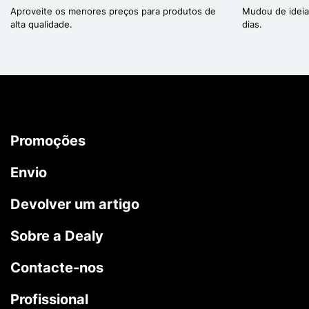
Aproveite os menores preços para produtos de
Mudou de ideia
alta qualidade.
dias.
Promoções
Envio
Devolver um artigo
Sobre a Dealy
Contacte-nos
Profissional