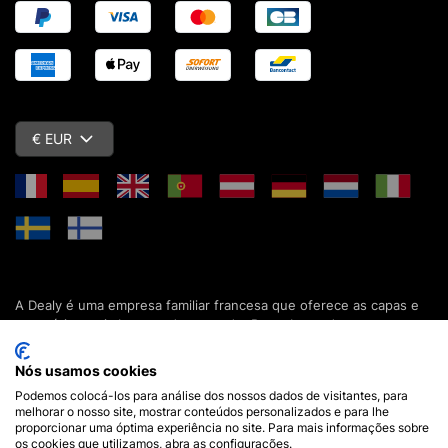
€ EUR
A Dealy é uma empresa familiar francesa que oferece as capas e
acessórios mais baratos do mercado. Descubra todas as nossas
colecções de capas, estojos, protecções de ecrã e acessórios
para o seu smartphone, tablet, computador ou relógio conectado.
Nós usamos cookies
Desde 2012, apresentamos novidades todos os dias para lhe
Podemos colocá-los para análise dos nossos dados de visitantes, para
oferecer ainda mais opções de escolha. Mais de 600.000 clientes
melhorar o nosso site, mostrar conteúdos personalizados e para lhe
em França e em todo o mundo já confiam na Dealy. Se tiver
proporcionar uma óptima experiência no site. Para mais informações sobre
alguma pergunta, a nossa equipa está disponível 7 dias por
os cookies que utilizamos, abra as configurações.