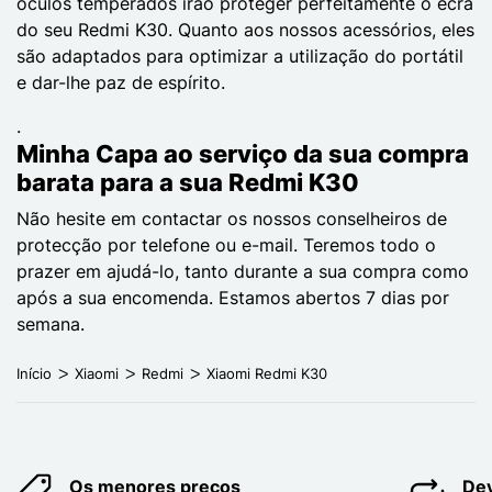
óculos temperados irão proteger perfeitamente o ecrã
do seu Redmi K30. Quanto aos nossos acessórios, eles
são adaptados para optimizar a utilização do portátil
e dar-lhe paz de espírito.
.
Minha Capa ao serviço da sua compra
barata para a sua Redmi K30
Não hesite em contactar os nossos conselheiros de
protecção por telefone ou e-mail. Teremos todo o
prazer em ajudá-lo, tanto durante a sua compra como
após a sua encomenda. Estamos abertos 7 dias por
semana.
Início
Xiaomi
Redmi
Xiaomi Redmi K30
Os menores preços
Dev