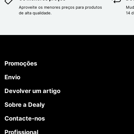
Aproveite os menores preços para produtos
Mud
de alta qualidade.
14 d
Promoções
Envio
Devolver um artigo
Sobre a Dealy
Contacte-nos
Profissional