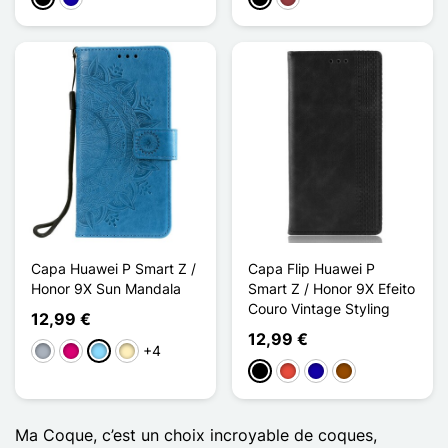
Capa Huawei P Smart Z /
Capa Flip Huawei P
Honor 9X Sun Mandala
Smart Z / Honor 9X Efeito
Couro Vintage Styling
12,99 €
12,99 €
+4
Cinzento
Magenta
Azul Claro
Ouro
Preto
Vermelho
Azul Escuro
Castanho
Ma Coque, c’est un choix incroyable de coques,