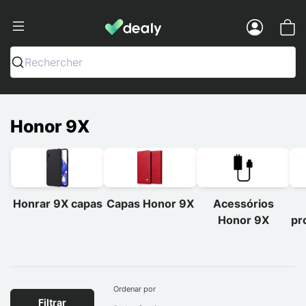
Dealy - Capas e acessórios para smart
Menu
Rechercher
Honor 9X
Honrar 9X capas
Capas Honor 9X
Acessórios
Honor 9X
pr
Ordenar por
Filtrar