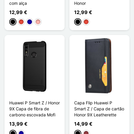
com alça
Honor
12,99 €
12,99 €
Preto
Vermelho
Azul Escuro
Ouro rosa
Preto
Vermelho
Huawei P Smart Z / Honor
Capa Flip Huawei P
9X Capa de fibra de
Smart Z / Capa de cartão
carbono escovada Mofi
Honor 9X Leatherette
13,99 €
14,99 €
Preto
Azul Escuro
Preto
Vermelho escuro