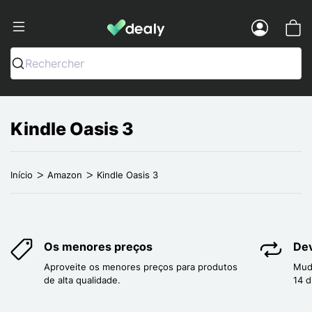
Dealy - Capas e acessórios para smart
Menu
Rechercher
Kindle Oasis 3
Início
Amazon
Kindle Oasis 3
Os menores preços
Dev
Aproveite os menores preços para produtos
Mud
de alta qualidade.
14 d