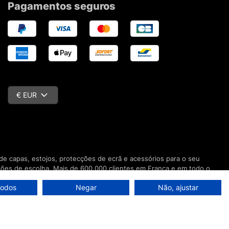
Pagamentos seguros
€ EUR
e capas, estojos, protecções de ecrã e acessórios para o seu
ções de escolha. Mais de 600.000 clientes em França e em todo o
todos
Negar
Não, ajustar