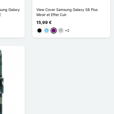
msung Galaxy
View Cover Samsung Galaxy S8 Plus
E
Miroir et Effet Cuir
15,99 €
+2
Preto
Azul Claro
Púrpura
Prata