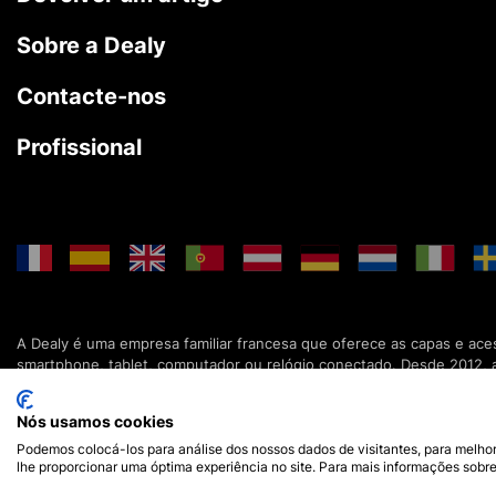
Sobre a Dealy
Contacte-nos
Profissional
A Dealy é uma empresa familiar francesa que oferece as capas e ace
smartphone, tablet, computador ou relógio conectado. Desde 2012, 
mundo já confiam na Dealy. Se tiver alguma pergunta, a nossa equipa
Nós usamos cookies
Podemos colocá-los para análise dos nossos dados de visitantes, para melhor
© 2026 Dealy - Todos os direitos reservados
Aviso legal
•
Ter
lhe proporcionar uma óptima experiência no site. Para mais informações sobre