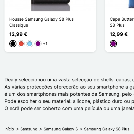
Housse Samsung Galaxy S8 Plus
Capa Butter
Classique
S8 Plus
12,99 €
12,99 €
+1
Preto
Vermelho
Azul Claro
Púrpura
Púrpura
Dealy seleccionou uma vasta selecção de
shells
,
capas
,
As várias protecções oferecerão ao seu smartphone a g
é um dos smartphones mais potentes da Samsung, pelo qu
Pode escolher o seu material: silicone, plástico duro ou p
O ecrã pode ser coberto com uma película ou uma janela
Início
Samsung
Samsung Galaxy S
Samsung Galaxy S8 Plus