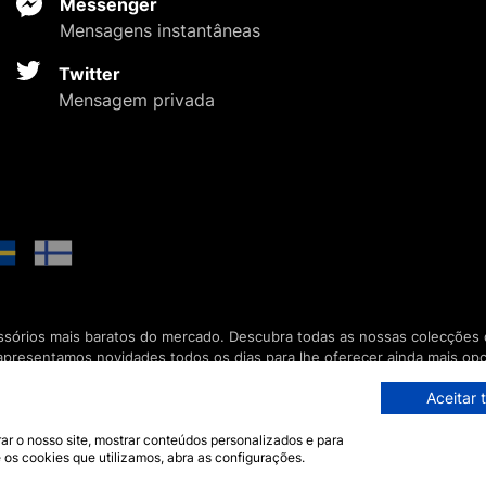
Messenger
Mensagens instantâneas
Twitter
Mensagem privada
ssórios mais baratos do mercado. Descubra todas as nossas colecções d
apresentamos novidades todos os dias para lhe oferecer ainda mais op
 está disponível 7 dias por semana para a responder.
Aceitar 
ar o nosso site, mostrar conteúdos personalizados e para
mos e Condições Gerais de Compra
 os cookies que utilizamos, abra as configurações.