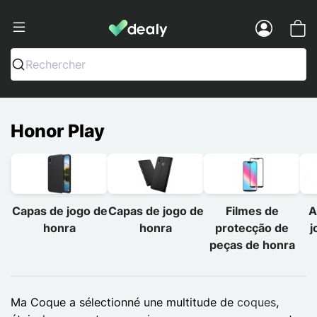
Dealy - Capas e acessórios para smart
Menu
Rechercher
Honor Play
Capas de jogo de
Capas de jogo de
Filmes de
A
honra
honra
protecção de
j
peças de honra
Ma Coque a sélectionné une multitude de
coques
,