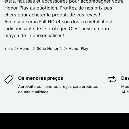
étuis,
housses
et
accessoires
pour accompagner votre
Honor Play au quotidien. Profitez de nos prix pas
chers pour acheter le produit de vos rêves !
Avec son écran Full HD et son dos en métal, il est
indispensable de le protéger. C'est aussi un bon
moyen de le personnaliser !
Início
Honor
Série Honor N
Honor Play
Os menores preços
Dev
Aproveite os menores preços para produtos
Mud
de alta qualidade.
14 d