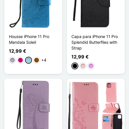
Housse iPhone 11 Pro
Capa para iPhone 11 Pro
Mandala Soleil
Splendid Butterflies with
Strap
12,99 €
12,99 €
+4
Cinzento
Magenta
Azul Claro
Castanho
Preto
Rosa
Violeta ligeira