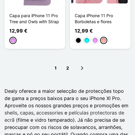
Capa para iPhone 11 Pro
Capa iPhone 11 Pro
Tree and Owls with Strap
Borboletas e flores
12,99 €
12,99 €
Violeta ligeira
Preto
Ciano
Violeta ligeira
Ouro rosa
1
2
Next page
Dealy oferece a maior selecção de protecções topo
de gama a preços baixos para o seu iPhone XI Pro.
Aproveite os nossos grandes preços e promoções em
shells
,
capas
,
accessories
e
películas protectoras de
ecrã
(filme e vidro temperado). Já não precisa de se
preocupar com os riscos de solavancos, arranhões,
marcas e pó no seu portátil. Quando compra uma das