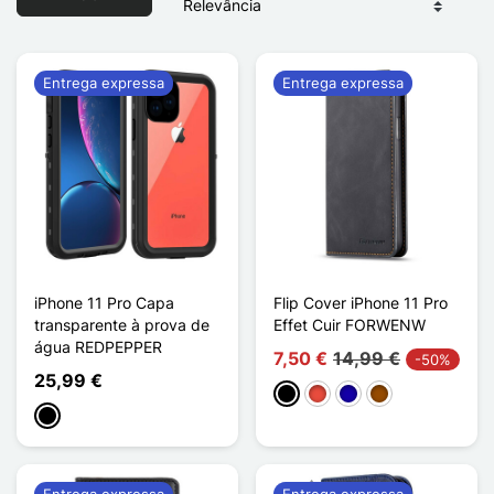
Entrega expressa
Entrega expressa
iPhone 11 Pro Capa
Flip Cover iPhone 11 Pro
transparente à prova de
Effet Cuir FORWENW
água REDPEPPER
7,50 €
14,99 €
-50%
25,99 €
Preto
Vermelho
Azul Escuro
Castanho
Preto
Entrega expressa
Entrega expressa