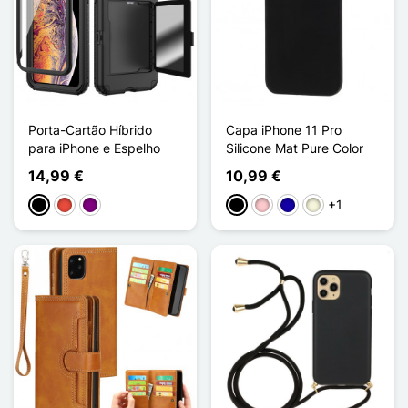
Porta-Cartão Híbrido
Capa iPhone 11 Pro
para iPhone e Espelho
Silicone Mat Pure Color
14,99 €
10,99 €
+1
Preto
Vermelho
Púrpura
Preto
Rosa
Azul Escuro
Bege