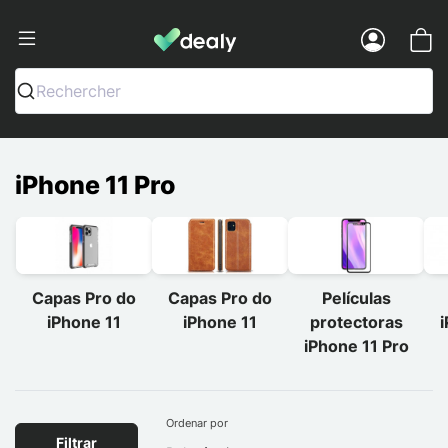
Dealy - Capas e acessórios para smart
Menu
Rechercher
iPhone 11 Pro
Capas Pro do
Capas Pro do
Películas
iPhone 11
iPhone 11
protectoras
i
iPhone 11 Pro
Ordenar por
Filtrar