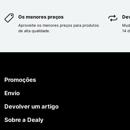
Os menores preços
Dev
Aproveite os menores preços para produtos
Mud
de alta qualidade.
14 d
Promoções
Envio
Devolver um artigo
Sobre a Dealy