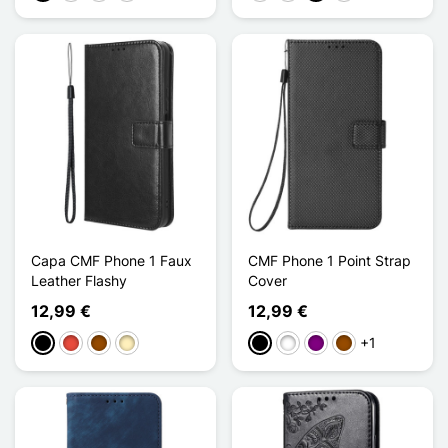
Capa CMF Phone 1 Faux
CMF Phone 1 Point Strap
Leather Flashy
Cover
12,99 €
12,99 €
+1
Preto
Vermelho
Castanho
Ouro
Preto
Branco
Púrpura
Castanho