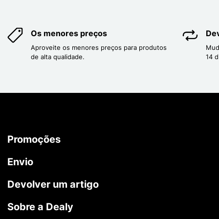
Os menores preços
Dev
Aproveite os menores preços para produtos
Mud
de alta qualidade.
14 d
Promoções
Envio
Devolver um artigo
Sobre a Dealy