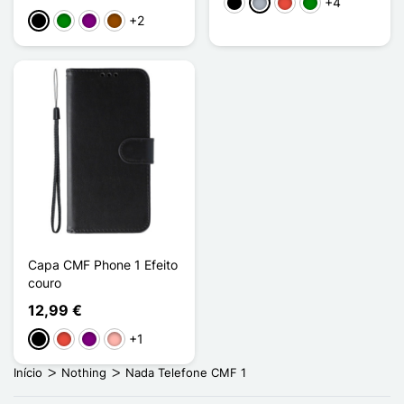
+4
Preto
Cinzento
Vermelho
Verde
+2
Preto
Verde
Púrpura
Castanho
Capa CMF Phone 1 Efeito
couro
12,99 €
+1
Preto
Vermelho
Púrpura
Ouro rosa
Início
Nothing
Nada Telefone CMF 1