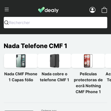
Dealy - Capas e acessórios para smart
Menu
Rechercher
Nada Telefone CMF 1
Nada CMF Phone
Nada cobre o
Películas
Ac
1 Capas fólio
telefone CMF 1
protectoras de
T
ecrã Nothing
CMF Phone 1
Ordenar por