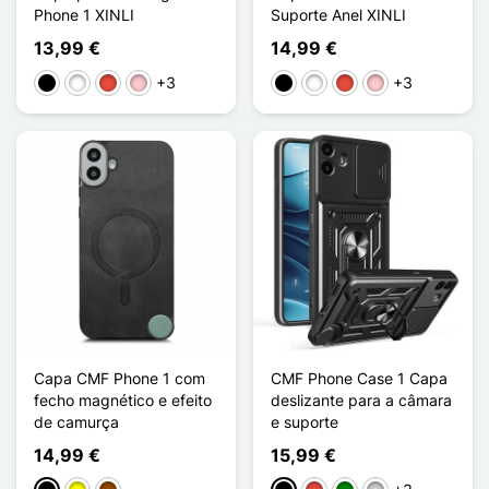
Phone 1 XINLI
Suporte Anel XINLI
13,99 €
14,99 €
+3
+3
Preto
Branco
Vermelho
Rosa
Preto
Branco
Vermelho
Rosa
Capa CMF Phone 1 com
CMF Phone Case 1 Capa
fecho magnético e efeito
deslizante para a câmara
de camurça
e suporte
14,99 €
15,99 €