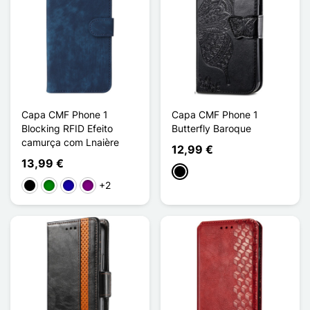
Capa CMF Phone 1
Capa CMF Phone 1
Blocking RFID Efeito
Butterfly Baroque
camurça com Lnaière
12,99 €
13,99 €
Preto
+2
Preto
Verde
Azul Escuro
Púrpura