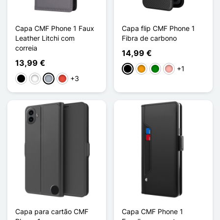
Capa CMF Phone 1 Faux
Capa flip CMF Phone 1
Leather Litchi com
Fibra de carbono
correia
14,99 €
13,99 €
+1
Preto
Laranja
Verde
Ouro rosa
+3
Preto
Branco
Cinzento
Vermelho
Capa para cartão CMF
Capa CMF Phone 1