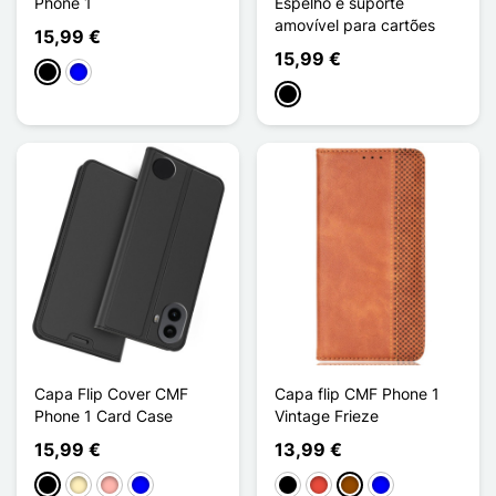
Phone 1
Espelho e suporte
amovível para cartões
15,99 €
15,99 €
Preto
Azul
Preto
Capa Flip Cover CMF
Capa flip CMF Phone 1
Phone 1 Card Case
Vintage Frieze
15,99 €
13,99 €
Preto
Ouro
Ouro rosa
Azul
Preto
Vermelho
Castanho
Azul