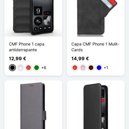
CMF Phone 1 capa
Capa CMF Phone 1 Mulit-
antiderrapante
Cards
12,99 €
14,99 €
+6
+1
Preto
Branco
Vermelho
Verde
Vermelho
Rosa
Castanho escuro
Azul