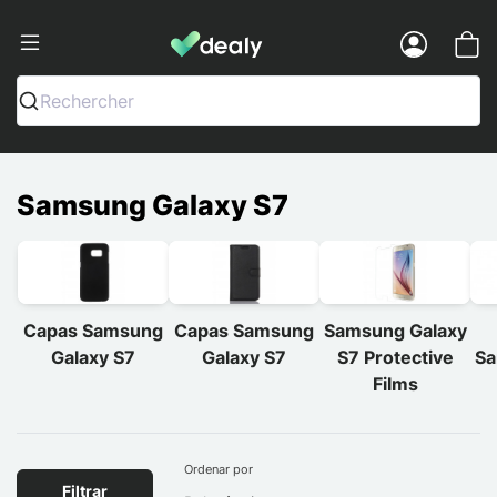
Dealy - Capas e acessórios para smart
Menu
Rechercher
Samsung Galaxy S7
Capas Samsung
Capas Samsung
Samsung Galaxy
Galaxy S7
Galaxy S7
S7 Protective
Sa
Films
Ordenar por
Filtrar