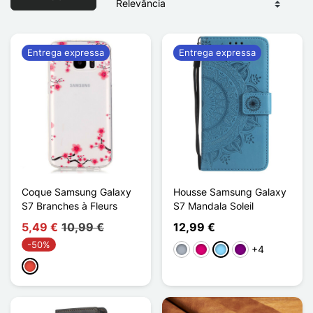
Entrega expressa
Entrega expressa
Coque Samsung Galaxy
Housse Samsung Galaxy
S7 Branches à Fleurs
S7 Mandala Soleil
5,49 €
10,99 €
12,99 €
-50%
+4
Cinzento
Magenta
Azul Claro
Púrpura
Vermelho