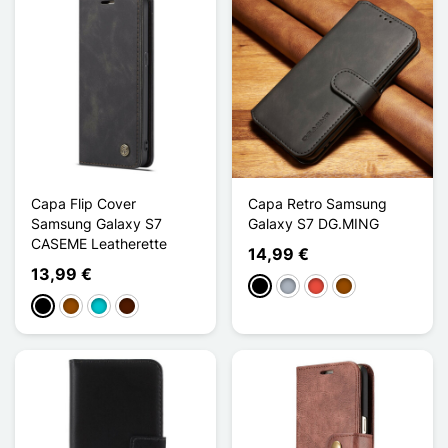
Capa Flip Cover
Capa Retro Samsung
Samsung Galaxy S7
Galaxy S7 DG.MING
CASEME Leatherette
14,99 €
13,99 €
Preto
Cinzento
Vermelho
Castanho
Preto
Castanho
Turquesa
Castanho escuro