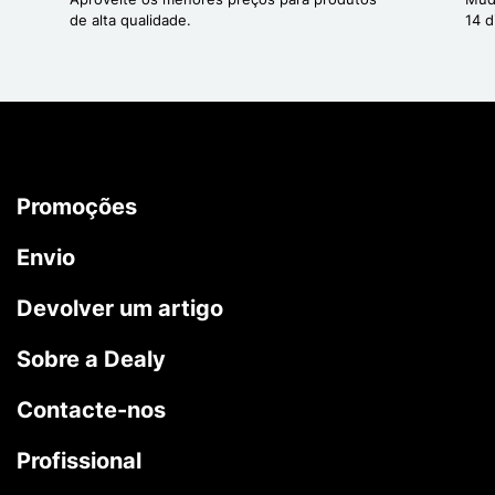
de alta qualidade.
14 d
Promoções
Envio
Devolver um artigo
Sobre a Dealy
Contacte-nos
Profissional