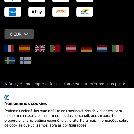
€ EUR
A Dealy é uma empresa familiar francesa que oferece as capas e
acessórios mais baratos do mercado. Descubra todas as nossas
colecções de capas, estojos, protecções de ecrã e acessórios
para o seu smartphone, tablet, computador ou relógio conectado.
Nós usamos cookies
Desde 2012, apresentamos novidades todos os dias para lhe
Podemos colocá-los para análise dos nossos dados de visitantes, para
oferecer ainda mais opções de escolha. Mais de 600.000 clientes
melhorar o nosso site, mostrar conteúdos personalizados e para lhe
em França e em todo o mundo já confiam na Dealy. Se tiver
proporcionar uma óptima experiência no site. Para mais informações sobre
alguma pergunta, a nossa equipa está disponível 7 dias por
os cookies que utilizamos, abra as configurações.
semana para a responder.