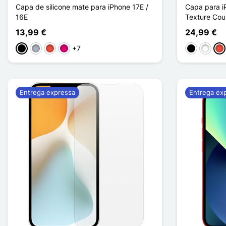
Capa de silicone mate para iPhone 17E /
Capa para i
16E
Texture Cou
13,99 €
24,99 €
+7
Preto
Cinzento
Vermelho
Magenta
Preto
Branco
Ve
Entrega expressa
Entrega ex