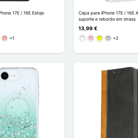
Phone 17E / 16E Estojo
Capa para iPhone 17E / 16E A
suporte e rebordo em strass
13,99 €
+1
+2
ho
stanho
Ouro rosa
Branco
Rosa
Amarelo
Prata