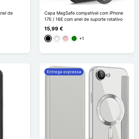
nel de
Capa MagSafe compatível com iPhone
17E / 16E com anel de suporte rotativo
15,99 €
+1
Preto
Branco
Rosa
Verde
Entrega expressa