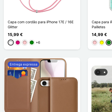
Capa com cordão para iPhone 17E / 16E
Capa para i
Glitter
Pailletes
15,99 €
14,99 €
+6
Branco
Magenta
Rosa
Verde
Rosa
Amarel
Ve
Entrega expressa