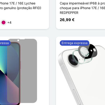
Phone 17E / 16E Lychee
Capa impermeável IP68 à pr
ro genuíno (proteção RFID)
choque para iPhone 17E / 16
REDPEPPER
26,99 €
+4
rmelho
Magenta
pressa
Entrega expressa