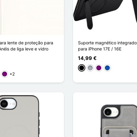
ara lente de proteção para
Suporte magnético integrado
néis de liga leve e vidro
para iPhone 17E / 16E
14,99 €
Preto
Cinzento
Púrpura
Saphir
+2
l Claro
Púrpura