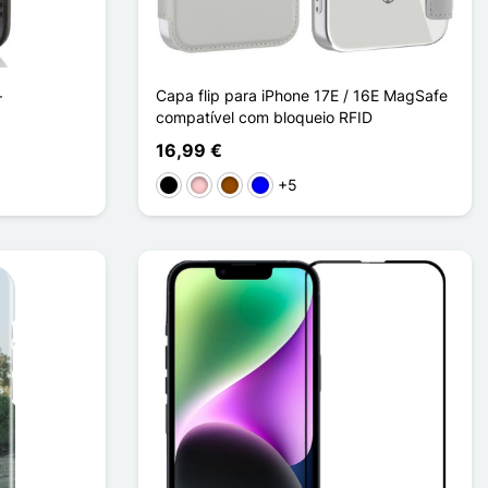
Capa flip para iPhone 17E / 16E MagSafe
r
compatível com bloqueio RFID
16,99 €
o
+5
Preto
Rosa
Castanho
Azul