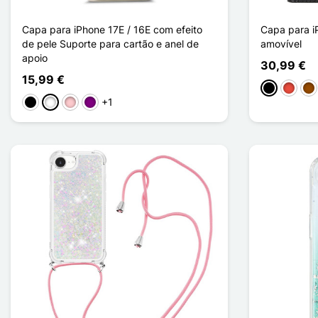
Capa para iPhone 17E / 16E com efeito
Capa para i
de pele Suporte para cartão e anel de
amovível
apoio
30,99 €
15,99 €
Preto
Vermel
Ca
+1
Preto
Branco
Rosa
Púrpura