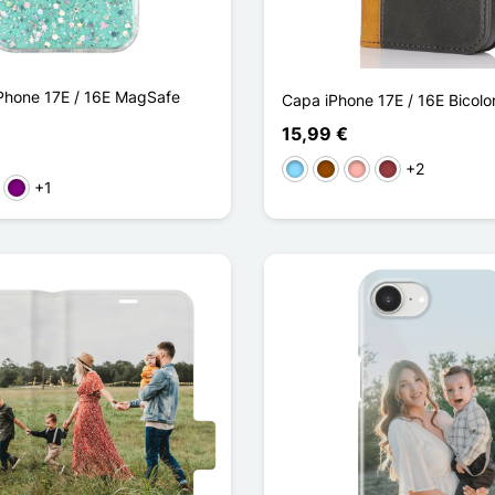
Phone 17E / 16E MagSafe
Capa iPhone 17E / 16E Bicolo
15,99 €
+2
Azul Claro
Castanho
Ouro rosa
Vermelho escur
+1
o
rde
Púrpura