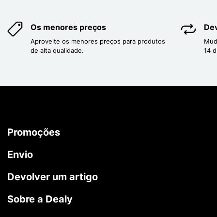
Os menores preços
Dev
Aproveite os menores preços para produtos
Mud
de alta qualidade.
14 d
Promoções
Envio
Devolver um artigo
Sobre a Dealy