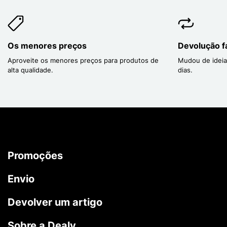
Os menores preços
Devolução fá
Aproveite os menores preços para produtos de
Mudou de ideia
alta qualidade.
dias.
Promoções
Envio
Devolver um artigo
Sobre a Dealy