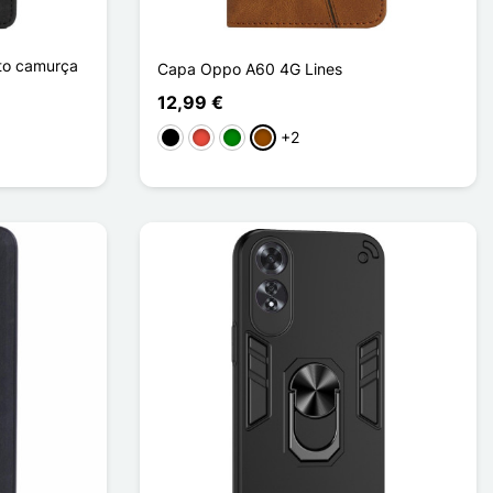
to camurça
Capa Oppo A60 4G Lines
12,99 €
+2
Preto
Vermelho
Verde
Castanho