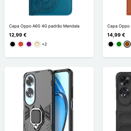
Capa Oppo A60 4G padrão Mandala
Capa Oppo 
12,99 €
14,99 €
+2
Preto
Vermelho
Púrpura
Ouro
Preto
Verde
Ca