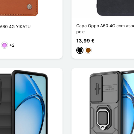
Capa Oppo A60 4G com aspe
A60 4G YIKATU
pele
13,99 €
+2
stanho
Violeta ligeira
Preto
Castanho