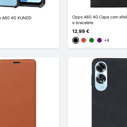
Oppo A60 4G Capa com efei
o A60 4G XUNDD
e bracelete
12,99 €
+4
Preto
Vermelho
Verde
Púrpura