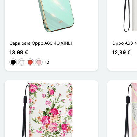
Capa para Oppo A60 4G XINLI
Oppo A60 4
13,99 €
12,99 €
+3
Preto
Branco
Vermelho
Rosa