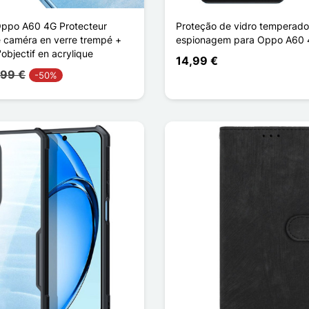
Oppo A60 4G Protecteur
Proteção de vidro temperado 
de caméra en verre trempé +
espionagem para Oppo A60
bjectif en acrylique
14,99 €
,99 €
-50%