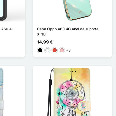
o A60 4G
Capa Oppo A60 4G Anel de suporte
XINLI
14,99 €
+3
Preto
Branco
Vermelho
Rosa