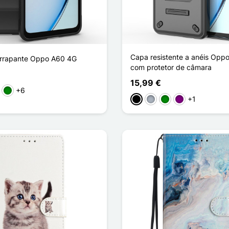
Capa resistente a anéis Opp
errapante Oppo A60 4G
com protetor de câmara
15,99 €
+6
rmelho
Verde
+1
Preto
Cinzento
Verde
Púrpura