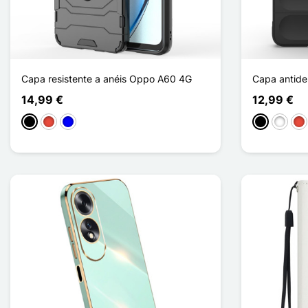
Capa resistente a anéis Oppo A60 4G
Capa antid
14,99 €
12,99 €
Preto
Vermelho
Azul
Preto
Branco
Ve