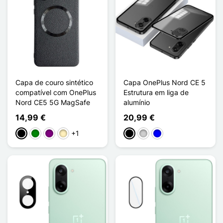
Capa de couro sintético
Capa OnePlus Nord CE 5
compatível com OnePlus
Estrutura em liga de
Nord CE5 5G MagSafe
alumínio
14,99 €
20,99 €
+1
Preto
Verde
Púrpura
Ouro
Preto
Prata
Azul