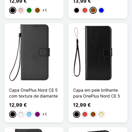
12,99 €
13,99 €
+1
Preto
Rosa
Verde
Castanho
Preto
Vermelho
Castanho
Azul
Capa OnePlus Nord CE 5
Capa em pele brilhante
com textura de diamante
para OnePlus Nord CE 5
12,99 €
12,99 €
+1
Preto
Branco
Azul Claro
Púrpura
Preto
Vermelho
Castanho
Ouro