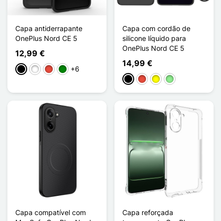
Capa antiderrapante
Capa com cordão de
OnePlus Nord CE 5
silicone líquido para
OnePlus Nord CE 5
12,99 €
14,99 €
+6
Preto
Branco
Vermelho
Verde
Preto
Vermelho
Amarelo
Verde claro
Capa compatível com
Capa reforçada