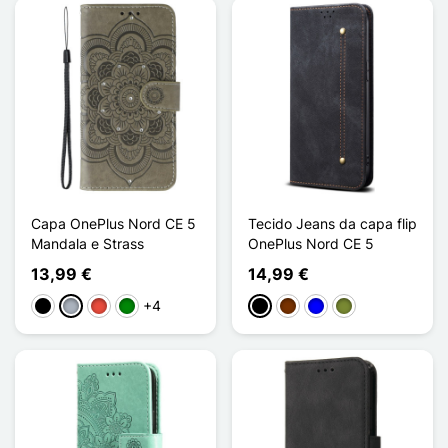
Capa OnePlus Nord CE 5
Tecido Jeans da capa flip
Mandala e Strass
OnePlus Nord CE 5
13,99 €
14,99 €
+4
Preto
Cinzento
Vermelho
Verde
Preto
Café
Azul
Khaki