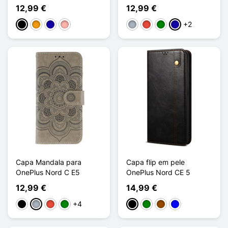
12,99 €
12,99 €
+2
Preto
Laranja
Azul Escuro
Ouro rosa
Cinzento
Vermelho
Verde
Azul Escuro
Capa Mandala para
Capa flip em pele
OnePlus Nord C E5
OnePlus Nord CE 5
12,99 €
14,99 €
+4
Preto
Cinzento
Vermelho
Verde
Preto
Verde
Castanho
Azul