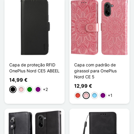
Capa de proteção RFID
Capa com padrão de
OnePlus Nord CE5 ABEEL
girassol para OnePlus
Nord CE 5
14,99 €
12,99 €
+2
Preto
Rosa
Verde
Púrpura
+1
Vermelho
Rosa
Azul Claro
Púrpura