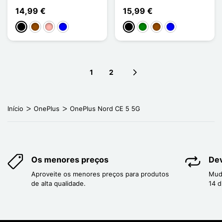
14,99 €
15,99 €
Preto
Castanho
Ouro rosa
Azul
Preto
Verde
Castanho
Azul
1
2
Next page
Início
OnePlus
OnePlus Nord CE 5 5G
Os menores preços
Dev
Aproveite os menores preços para produtos
Mud
de alta qualidade.
14 d