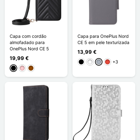
Capa com cordão
Capa para OnePlus Nord
almofadado para
CE 5 em pele texturizada
OnePlus Nord CE 5
13,99 €
19,99 €
+3
Preto
Branco
Cinzento
Vermelho
Preto
Rosa
Castanho