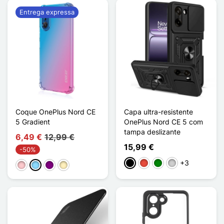
Entrega expressa
Coque OnePlus Nord CE
Capa ultra-resistente
5 Gradient
OnePlus Nord CE 5 com
tampa deslizante
6,49 €
12,99 €
15,99 €
-50%
+3
Preto
Vermelho
Verde
Prata
Rosa
Azul Claro
Púrpura
Ouro