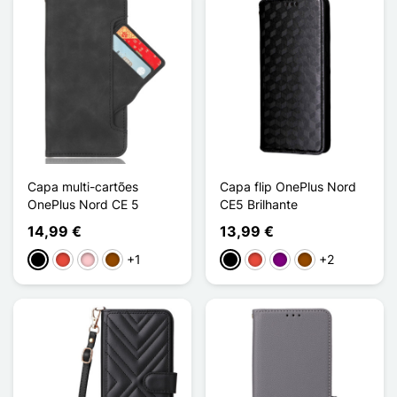
Capa multi-cartões
Capa flip OnePlus Nord
OnePlus Nord CE 5
CE5 Brilhante
14,99 €
13,99 €
+1
+2
Preto
Vermelho
Rosa
Castanho
Preto
Vermelho
Púrpura
Castanho