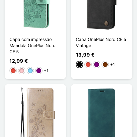
Capa com impressão
Capa OnePlus Nord CE 5
Mandala OnePlus Nord
Vintage
CE 5
13,99 €
12,99 €
+1
Preto
Vermelho
Púrpura
Café
+1
Vermelho
Rosa
Azul Claro
Púrpura