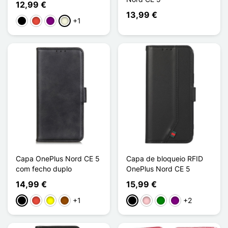
12,99 €
13,99 €
+1
Preto
Vermelho
Púrpura
Bege
Capa OnePlus Nord CE 5
Capa de bloqueio RFID
com fecho duplo
OnePlus Nord CE 5
14,99 €
15,99 €
+1
+2
Preto
Vermelho
Amarelo
Castanho
Preto
Rosa
Verde
Púrpura