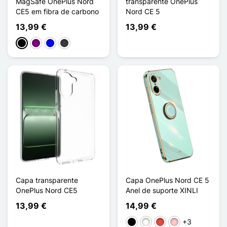
MagSafe OnePlus Nord
transparente OnePlus
CE5 em fibra de carbono
Nord CE 5
13,99 €
13,99 €
Preto
Púrpura
Azul
Cinzento escuro
Capa transparente
Capa OnePlus Nord CE 5
OnePlus Nord CE5
Anel de suporte XINLI
13,99 €
14,99 €
+3
Preto
Branco
Vermelho
Rosa