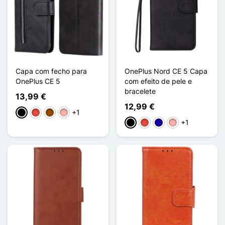
Capa com fecho para
OnePlus Nord CE 5 Capa
OnePlus CE 5
com efeito de pele e
bracelete
13,99 €
12,99 €
+1
Preto
Vermelho
Castanho
Ouro rosa
+1
Preto
Vermelho
Azul Escuro
Ouro rosa