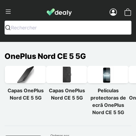
Dealy - Capas e acessórios para smart
Menu
Rechercher
OnePlus Nord CE 5 5G
Capas OnePlus
Capas OnePlus
Películas
Nord CE 5 5G
Nord CE 5 5G
protectoras de
On
ecrã OnePlus
Nord CE 5 5G
Ordenar por