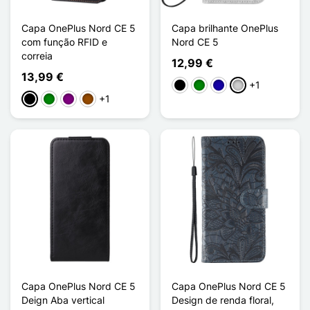
Capa OnePlus Nord CE 5
Capa brilhante OnePlus
com função RFID e
Nord CE 5
correia
12,99 €
13,99 €
+1
Preto
Verde
Azul Escuro
Prata
+1
Preto
Verde
Púrpura
Castanho
Capa OnePlus Nord CE 5
Capa OnePlus Nord CE 5
Deign Aba vertical
Design de renda floral,