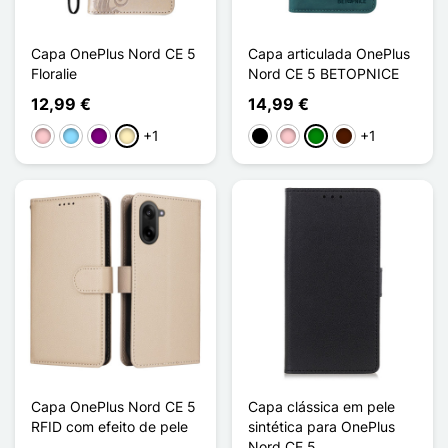
Capa OnePlus Nord CE 5
Capa articulada OnePlus
Floralie
Nord CE 5 BETOPNICE
12,99 €
14,99 €
+1
+1
Rosa
Azul Claro
Púrpura
Ouro
Preto
Rosa
Verde
Castanho escuro
Capa OnePlus Nord CE 5
Capa clássica em pele
RFID com efeito de pele
sintética para OnePlus
Nord CE 5