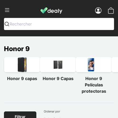
Dealy - Capas e acessórios para smart
Menu
Rechercher
Honor 9
Honor 9 capas
Honor 9 Capas
Honor 9
Películas
protectoras
Ordenar por
Filtrar