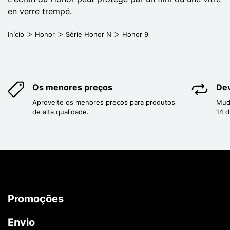
en verre trempé.
Início
Honor
Série Honor N
Honor 9
Os menores preços
Dev
Aproveite os menores preços para produtos
Mud
de alta qualidade.
14 d
Promoções
Envio