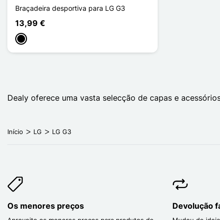
Braçadeira desportiva para LG G3
13,99 €
Preto
Dealy oferece uma vasta selecção de capas e acessório
Início
LG
LG G3
Os menores preços
Devolução fá
Aproveite os menores preços para produtos de
Mudou de ideia