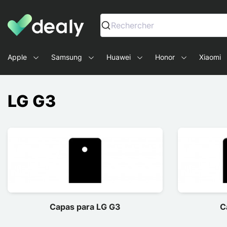
Dealy - Capas e acessórios para smartphones e tablets
Rechercher
Apple
Samsung
Huawei
Honor
Xiaomi
LG G3
Capas para LG G3
C