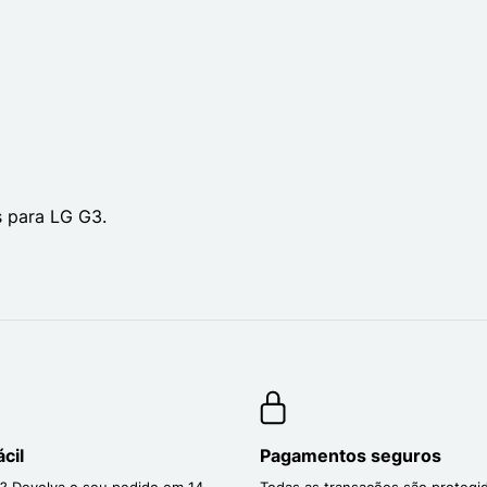
s para LG G3.
cil
Pagamentos seguros
? Devolva o seu pedido em 14
Todas as transações são protegi