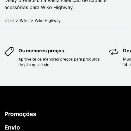
Dealy oferece uma vasta selecção de capas e
acessórios para Wiko Highway.
Início
Wiko
Wiko Highway
Os menores preços
Dev
Aproveite os menores preços para produtos
Mud
de alta qualidade.
14 d
Promoções
Envio