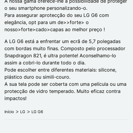
A nossa gama oferece-lhe a possibilidade de proteger
o seu smartphone personalizando-o.
Para assegurar a
protecção do seu LG G6
com
elegância
,
opt para um de
>>forte> o
nosso>forte>cado>capas ao melhor preço !
A LG G6 está a enfrentar um ecrã de 5,7 polegadas
com bordas muito finas. Composto pelo processador
Snapdragon 821, é ultra potente! Aconselhamo-lo
assim a cobri-lo durante todo o dia.
Pode escolher entre diferentes materiais:
silicone
,
plástico duro
ou
simili-couro
.
A sua tela pode ser coberta com uma película ou uma
protecção de vidro temperado. Muito eficaz contra
impactos!
Início
LG
LG G6