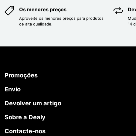
Os menores preços
Dev
Aproveite os menores preços para produtos
Mud
de alta qualidade.
14 d
Promoções
Envio
Devolver um artigo
Sobre a Dealy
Contacte-nos