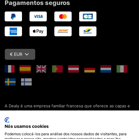
Pagamentos seguros
€ EUR
A Dealy é uma empresa familiar francesa que oferece as capas e
acessórios mais baratos do mercado. Descubra todas as nossas
colecções de capas, estojos, protecções de ecrã e acessórios
para o seu smartphone, tablet, computador ou relógio conectado.
Nós usamos cookies
Desde 2012, apresentamos novidades todos os dias para lhe
Podemos colocá-los para análise dos nossos dados de visitantes, para
oferecer ainda mais opções de escolha. Mais de 600.000 clientes
melhorar o nosso site, mostrar conteúdos personalizados e para lhe