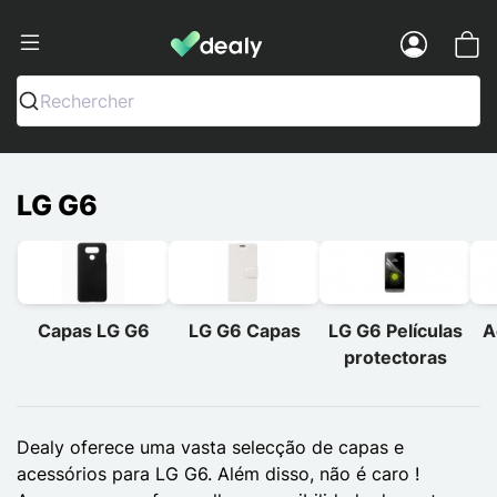
Dealy - Capas e acessórios para smart
Menu
Rechercher
LG G6
Capas LG G6
LG G6 Capas
LG G6 Películas
A
protectoras
Dealy oferece uma vasta selecção de capas e
acessórios para LG G6. Além disso,
não é caro
!