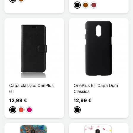
Preto
Castanho
Vermelho escuro
Capa clássico OnePlus
OnePlus 6T Capa Dura
6T
Clássica
12,99 €
12,99 €
Preto
Vermelho
Magenta
Preto