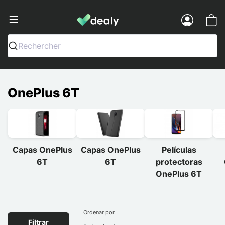
Dealy - Capas e acessórios para smart
Menu
Rechercher
OnePlus 6T
Capas OnePlus
Capas OnePlus
Películas
6T
6T
protectoras
OnePlus 6T
Ordenar por
Filtrar