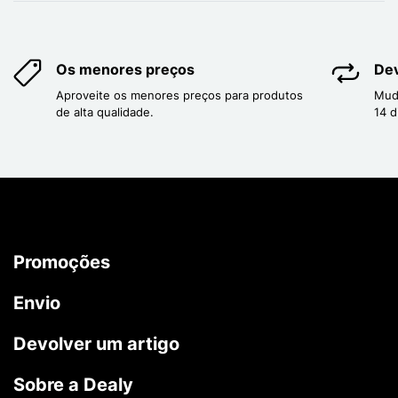
Os menores preços
Dev
Aproveite os menores preços para produtos
Mud
de alta qualidade.
14 d
Promoções
Envio
Devolver um artigo
Sobre a Dealy