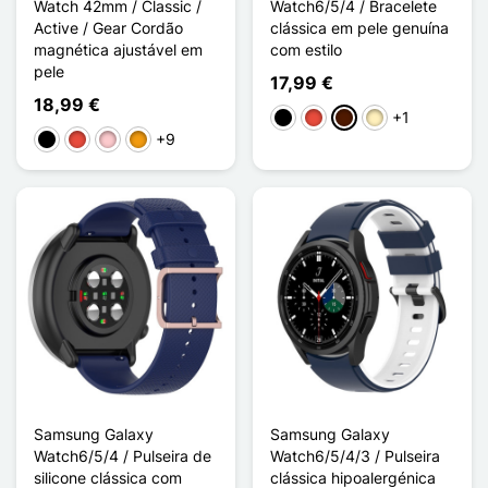
Watch 42mm / Classic /
Watch6/5/4 / Bracelete
Active / Gear Cordão
clássica em pele genuína
magnética ajustável em
com estilo
pele
17,99 €
18,99 €
+1
Preto
Vermelho
Castanho escuro
Castanho claro
+9
Preto
Vermelho
Rosa
Laranja
Samsung Galaxy
Samsung Galaxy
Watch6/5/4 / Pulseira de
Watch6/5/4/3 / Pulseira
silicone clássica com
clássica hipoalergénica