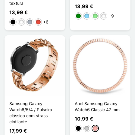
textura
13,99 €
13,99 €
+9
Verde
Azul Claro
Verde claro
Rose / Blanc
+6
Preto
Branco
Cinzento
Vermelho
Samsung Galaxy
Anel Samsung Galaxy
Watch6/5/4 / Pulseira
Watch6 Classic 47 mm
clássica com strass
10,99 €
cintilante
Preto
Prata
Ouro rosa
17,99 €