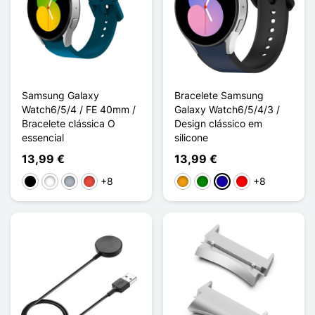
Samsung Galaxy
Bracelete Samsung
Watch6/5/4 / FE 40mm /
Galaxy Watch6/5/4/3 /
Bracelete clássica O
Design clássico em
essencial
silicone
13,99 €
13,99 €
+8
+8
Preto
Branco
Cinzento
Vermelho
Laranja
Verde
Azul Escuro
Rouge / Noir