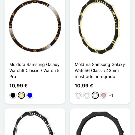
Moldura Samsung Galaxy
Moldura Samsung Galaxy
Watch6 Classic / Watch 5
Watch6 Classic 43mm
Pro
mostrador integrado
10,99 €
10,99 €
+1
Preto
Ouro
Azul
Noir Argenté
Noir Or Rose
Noir Doré
Or Rose Bleu