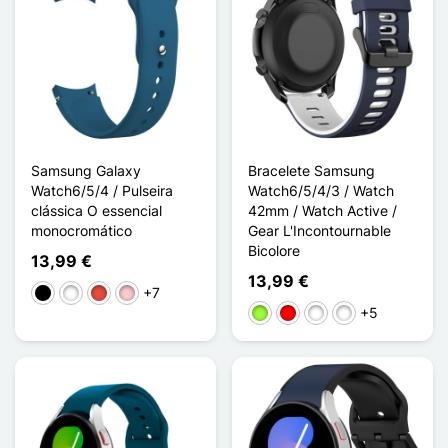
Samsung Galaxy
Bracelete Samsung
Watch6/5/4 / Pulseira
Watch6/5/4/3 / Watch
clássica O essencial
42mm / Watch Active /
monocromático
Gear L'Incontournable
Bicolore
13,99 €
13,99 €
+7
Preto
Branco
Vermelho
Rosa
+5
Verde maçã
Rouge / Noir
Noir / Bleu
Noir / Rouge