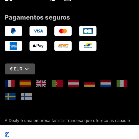
Facebook
Twitter
Youtube
Pinterest
Instagram
Pagamentos seguros
€ EUR
A Dealy é uma empresa familiar francesa que oferece as capas e
acessórios mais baratos do mercado. Descubra todas as nossas
colecções de capas, estojos, protecções de ecrã e acessórios
para o seu smartphone, tablet, computador ou relógio conectado.