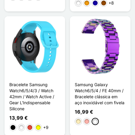
+8
Branco
Laranja
Azul Escuro
Castanho
Bracelete Samsung
Samsung Galaxy
Watch6/5/4/3 / Watch
Watch6/5/4 / FE 40mm /
42mm / Watch Active /
Bracelete clássica em
Gear L'Indispensable
aço inoxidável com fivela
Silicone
16,99 €
13,99 €
Ouro
Ouro rosa
Multi-couleur
+9
Preto
Branco
Vermelho
Amarelo