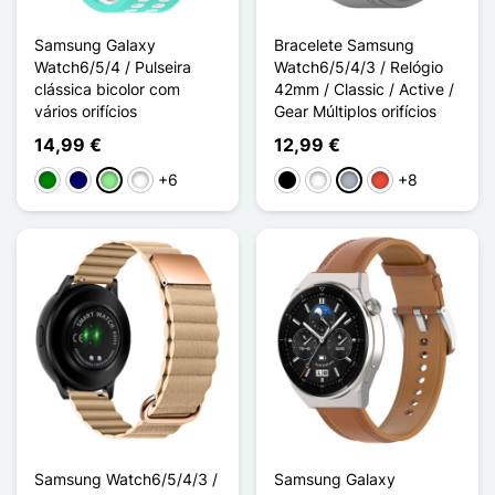
Samsung Galaxy
Bracelete Samsung
Watch6/5/4 / Pulseira
Watch6/5/4/3 / Relógio
clássica bicolor com
42mm / Classic / Active /
vários orifícios
Gear Múltiplos orifícios
14,99 €
12,99 €
+6
+8
Verde
Azul marinho
Verde claro
Rose / Blanc
Preto
Branco
Cinzento
Vermelho
Samsung Watch6/5/4/3 /
Samsung Galaxy