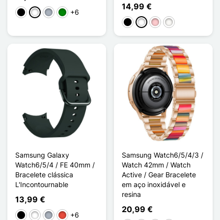
14,99 €
+6
Preto
Branco
Cinzento
Verde
Preto
Branco
Rosa
Blanc Étoilé
Samsung Galaxy
Samsung Watch6/5/4/3 /
Watch6/5/4 / FE 40mm /
Watch 42mm / Watch
Bracelete clássica
Active / Gear Bracelete
L'Incontournable
em aço inoxidável e
resina
13,99 €
20,99 €
+6
Preto
Branco
Cinzento
Vermelho