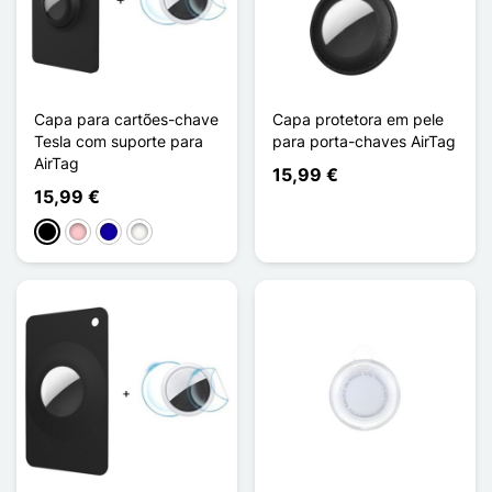
Capa para cartões-chave
Capa protetora em pele
Tesla com suporte para
para porta-chaves AirTag
AirTag
15,99 €
15,99 €
Preto
Rosa
Azul Escuro
Blanc Étoilé