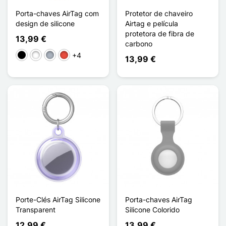
Porta-chaves AirTag com
Protetor de chaveiro
design de silicone
Airtag e película
protetora de fibra de
13,99 €
carbono
+4
Preto
Branco
Cinzento
Vermelho
13,99 €
Porte-Clés AirTag Silicone
Porta-chaves AirTag
Transparent
Silicone Colorido
12,99 €
13,99 €