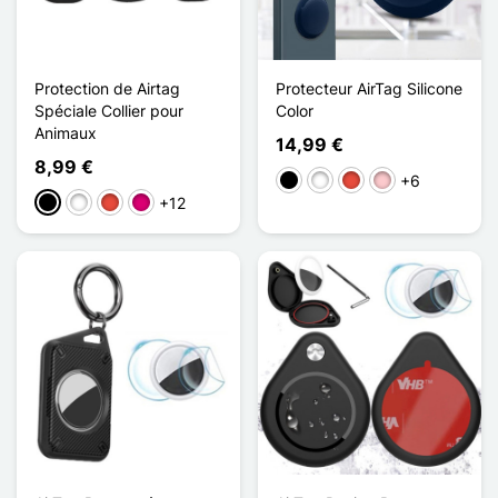
Protection de Airtag
Protecteur AirTag Silicone
Spéciale Collier pour
Color
Animaux
14,99 €
8,99 €
+6
Preto
Branco
Vermelho
Rosa
+12
Preto
Branco
Vermelho
Magenta