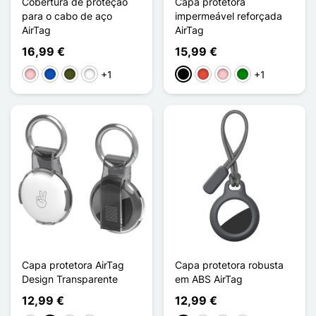
Cobertura de proteção
Capa protetora
para o cabo de aço
impermeável reforçada
AirTag
AirTag
16,99 €
15,99 €
+1
+1
Rosa
Saphir
Vert Armée
Noir / Blanc
Preto
Vermelho
Rosa
Verde
Capa protetora AirTag
Capa protetora robusta
Design Transparente
em ABS AirTag
12,99 €
12,99 €