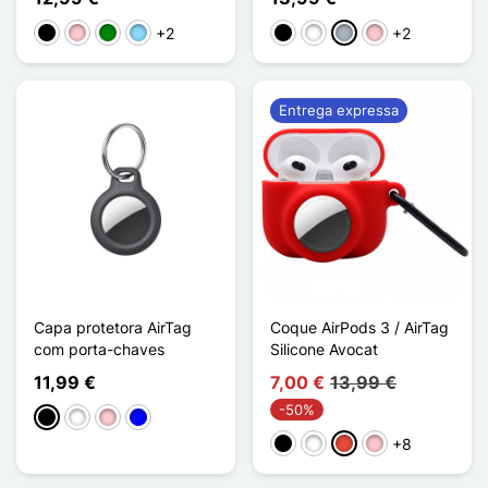
+2
+2
Preto
Rosa
Verde
Azul Claro
Preto
Branco
Cinzento
Rosa
Entrega expressa
Capa protetora AirTag
Coque AirPods 3 / AirTag
com porta-chaves
Silicone Avocat
11,99 €
7,00 €
13,99 €
-50%
Preto
Branco
Rosa
Azul
+8
Preto
Branco
Vermelho
Rosa