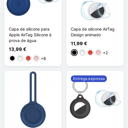
Capa de silicone para
Capa de silicone AirTag
Apple AirTag Silicone à
Design animado
prova de água
11,99 €
13,99 €
+2
Preto
Branco
Vermelho
Rosa
+8
Preto
Branco
Vermelho
Rosa
Entrega expressa