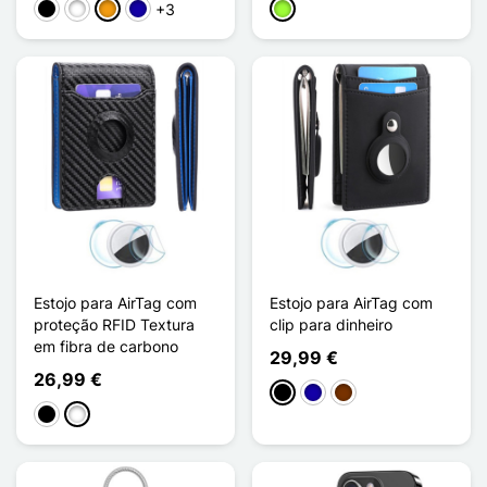
+3
Preto
Branco
Laranja
Azul Escuro
Verde maçã
Estojo para AirTag com
Estojo para AirTag com
proteção RFID Textura
clip para dinheiro
em fibra de carbono
29,99 €
26,99 €
Preto
Azul Escuro
Café
Preto
Noir / Bleu