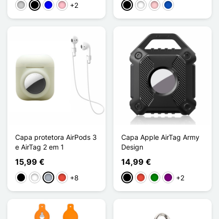
+2
Transparente
Noir Transparent
Bleu Transparent
Rose Transparent
Preto
Branco
Rosa
Saphir
Capa protetora AirPods 3
Capa Apple AirTag Army
e AirTag 2 em 1
Design
15,99 €
14,99 €
+8
+2
Preto
Branco
Cinzento
Vermelho
Preto
Vermelho
Verde
Púrpura