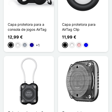
Capa protetora para a
Capa protetora para
consola de jogos AirTag
AirTag Clip
12,99 €
11,99 €
+1
Preto
Branco
Cinzento
Azul Escuro
Preto
Branco
Rosa
Azul