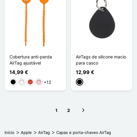
Cobertura anti-perda
AirTags de silicone macio
AirTag ajustável
para casco
14,99 €
12,99 €
+12
Preto
Branco
Vermelho
Rosa
Preto
1
2
Next page
Início
Apple
AirTag
Capas e porta-chaves AirTag