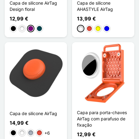
Capa de silicone AirTag
Capa de silicone
Design floral
AHASTYLE AirTag
12,99 €
13,99 €
Preto
Branco
Púrpura
Vert Minuit
Branco
Vermelho
Amarelo
Azul
Capa para porta-chaves
Capa de silicone AirTag
AirTag com parafuso de
14,99 €
fixação
+6
Preto
Branco
Cinzento
Vermelho
12,99 €