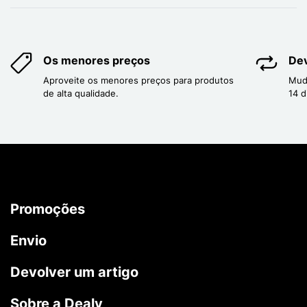
Os menores preços
Dev
Aproveite os menores preços para produtos
Mud
de alta qualidade.
14 d
Promoções
Envio
Devolver um artigo
Sobre a Dealy