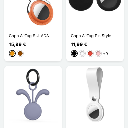
Capa AirTag SULADA
Capa AirTag Pin Style
15,99 €
11,99 €
+9
Laranja
Castanho
Preto
Branco
Vermelho
Rosa