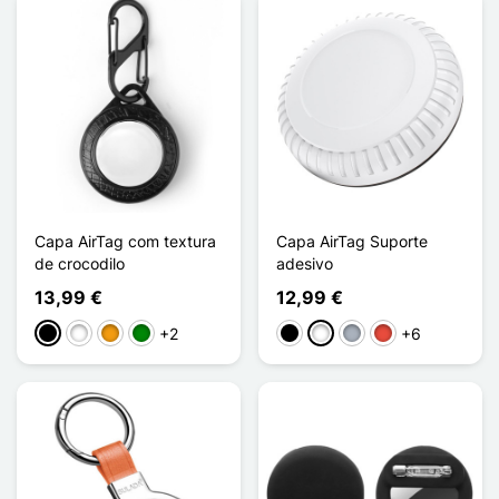
Capa AirTag com textura
Capa AirTag Suporte
de crocodilo
adesivo
13,99 €
12,99 €
+2
+6
Preto
Branco
Laranja
Verde
Preto
Branco
Cinzento
Vermelho