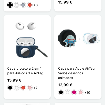
15,99 €
+6
Preto
Branco
Cinzento
Vermelho
Capa protetora 2 em 1
Capa para Apple AirTag
para AirPods 3 e AirTag
Vários desenhos
animados
15,99 €
12,99 €
+7
Preto
Branco
Vermelho
Rosa
+10
Preto
Branco
Magenta
Rosa