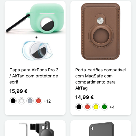
Capa para AirPods Pro 3
Porta-cartões compatível
/ AirTag com protetor de
com MagSafe com
ecrã
compartimento para
AirTag
15,99 €
14,99 €
+12
Preto
Branco
Cinzento
Vermelho
+4
Preto
Vermelho
Amarelo
Verde