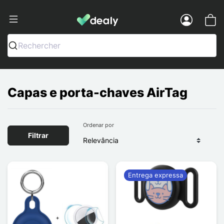
Dealy - Capas e acessórios para smart
Menu
Rechercher
Capas e porta-chaves AirTag
Ordenar por
Filtrar
Entrega expressa