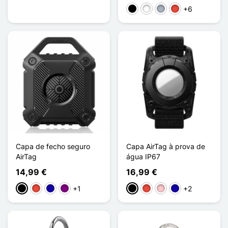
+6
Preto
Branco
Cinzento
Vermelho
Capa de fecho seguro
Capa AirTag à prova de
AirTag
água IP67
14,99 €
16,99 €
+1
+2
Preto
Vermelho
Azul Escuro
Púrpura
Preto
Vermelho
Rosa
Azul Escuro