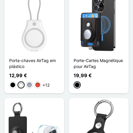
Porta-chaves AirTag em
Porte-Cartes Magnétique
plástico
pour AirTag
12,99 €
19,99 €
+12
Preto
Branco
Cinzento
Vermelho
Preto