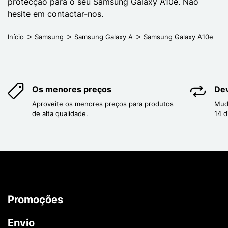
protecção para o seu Samsung Galaxy A10e. Não
hesite em contactar-nos.
Início
Samsung
Samsung Galaxy A
Samsung Galaxy A10e
Os menores preços
Dev
Aproveite os menores preços para produtos
Mud
de alta qualidade.
14 d
Promoções
Envio