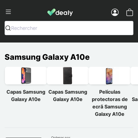
Dealy - Capas e acessórios para smart
Menu
Rechercher
Samsung Galaxy A10e
Capas Samsung
Capas Samsung
Películas
Galaxy A10e
Galaxy A10e
protectoras de
Sa
ecrã Samsung
Galaxy A10e
Ordenar por