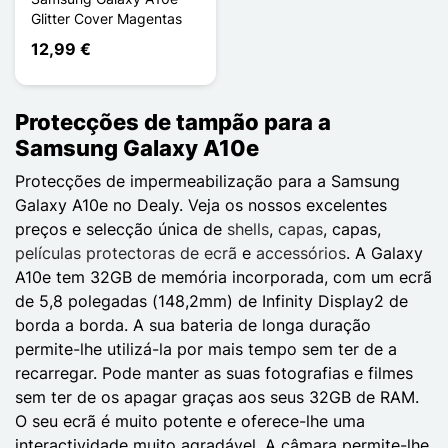
Glitter Cover Magentas
12,99 €
Protecções de tampão para a
Samsung Galaxy A10e
Protecções de impermeabilização para a Samsung
Galaxy A10e no Dealy. Veja os nossos excelentes
preços e selecção única de
shells
,
capas
, capas,
películas protectoras de ecrã
e
accessórios
. A Galaxy
A10e tem 32GB de memória incorporada, com um ecrã
de 5,8 polegadas (148,2mm) de Infinity Display2 de
borda a borda. A sua bateria de longa duração
permite-lhe utilizá-la por mais tempo sem ter de a
recarregar. Pode manter as suas fotografias e filmes
sem ter de os apagar graças aos seus 32GB de RAM.
O seu ecrã é muito potente e oferece-lhe uma
interactividade muito agradável. A câmara permite-lhe