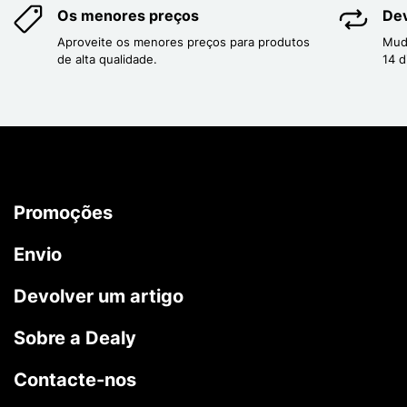
Os menores preços
Dev
Aproveite os menores preços para produtos
Mud
de alta qualidade.
14 d
Promoções
Envio
Devolver um artigo
Sobre a Dealy
Contacte-nos