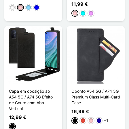
11,99 €
Branco
Rosa
Azul Claro
Azul
Rosa
Ciano
Violeta ligeira
Capa em oposição ao
Oponto A54 5G / A74 5G
A54 5G / A74 5G Efeito
Premium Class Multi-Card
de Couro com Aba
Case
Vertical
16,99 €
12,99 €
+1
Preto
Vermelho
Rosa
Azul Escuro
Preto