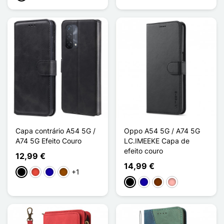
Capa contrário A54 5G /
Oppo A54 5G / A74 5G
A74 5G Efeito Couro
LC.IMEEKE Capa de
efeito couro
12,99 €
14,99 €
+1
Preto
Vermelho
Azul Escuro
Castanho
Preto
Azul Escuro
Café
Ouro rosa