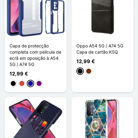
Capa de protecção
Oppo A54 5G / A74 5G
completa com película de
Capa de cartão KSQ
ecrã em oposição à A54
12,99 €
5G / A74 5G
Preto
Café
12,99 €
Preto
Vermelho
Azul Escuro
Púrpura