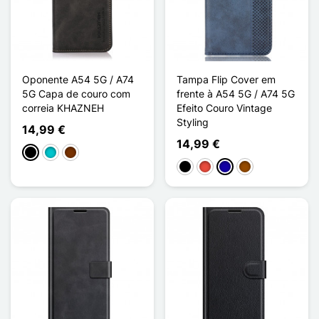
Oponente A54 5G / A74
Tampa Flip Cover em
5G Capa de couro com
frente à A54 5G / A74 5G
correia KHAZNEH
Efeito Couro Vintage
Styling
14,99 €
14,99 €
Preto
Turquesa
Café
Preto
Vermelho
Azul Escuro
Castanho