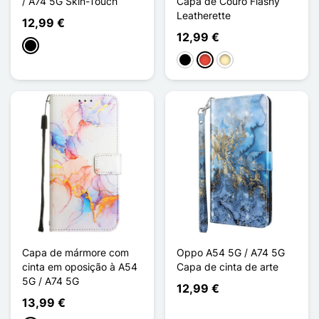
/ A74 5G Skin-Touch
Capa de Couro Flashy
Leatherette
12,99 €
12,99 €
Preto
Preto
Vermelho
Ouro
Capa de mármore com
Oppo A54 5G / A74 5G
cinta em oposição à A54
Capa de cinta de arte
5G / A74 5G
12,99 €
13,99 €