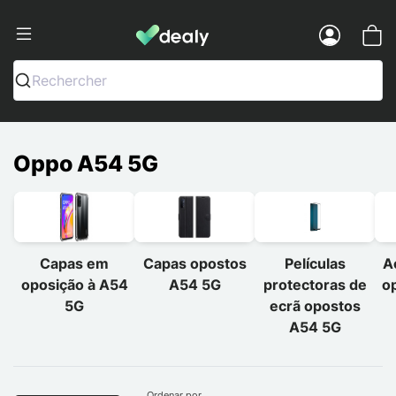
Dealy - Capas e acessórios para smart
Menu
Rechercher
Oppo A54 5G
Capas em
Capas opostos
Películas
A
oposição à A54
A54 5G
protectoras de
o
5G
ecrã opostos
A54 5G
Ordenar por