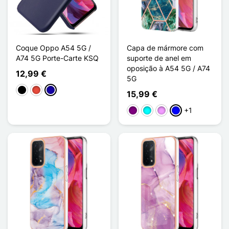
Coque Oppo A54 5G /
Capa de mármore com
A74 5G Porte-Carte KSQ
suporte de anel em
oposição à A54 5G / A74
12,99 €
5G
Preto
Vermelho
Azul Escuro
15,99 €
+1
Púrpura
Ciano
Violeta ligeira
Azul