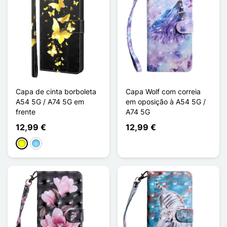
Capa de cinta borboleta
Capa Wolf com correia
A54 5G / A74 5G em
em oposição à A54 5G /
frente
A74 5G
12,99 €
12,99 €
Amarelo
Azul Claro