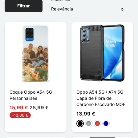
Filtrar
Coque Oppo A54 5G
Oppo A54 5G / A74 5G
Personnalisée
Capa de Fibra de
Carbono Escovado MOFI
15,99 €
25,99 €
13,99 €
-10,00 €
Preto
Cinzento
Vermelho
Azul Escuro