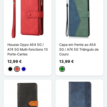
Housse Oppo A54 5G /
Capa em frente ao A54
A74 5G Multi-fonctions 10
5G / A74 5G Triângulo de
Porte-Cartes
Couro
12,99 €
13,99 €
Preto
Vermelho
Azul Escuro
Verde