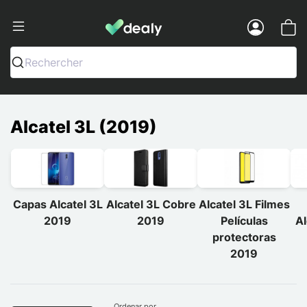
Dealy - Capas e acessórios para smart
Menu
Rechercher
Alcatel 3L (2019)
Capas Alcatel 3L
Alcatel 3L Cobre
Alcatel 3L Filmes
2019
2019
Películas
Al
protectoras
2019
Ordenar por